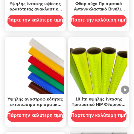
Υψηλής έντασης υψίστης
Φθοριούχο Πρισματικό
ορατότητας ανακλαστική
Αντανακλαστικό Βινύλιο
ταινία βινυλίου για
Ακρυλικό φύλλο Κίτρινο
οχήματα σήματος
Πράσινο
Πάρτε την καλύτερη τιμή
Πάρτε την καλύτερη τιμή
κυκλοφορίας πλοία
Υψηλής αναστροφικότητας
10 έτη υψηλής έντασης
εκτυπώσιμο πρισματικό
Πρισματικό HIP Φθοριούχο
EGP ανακλαστικό βινύλιο
Κίτρινο Πράσινο
για σήματα οδικής
Αντανάκλαστο Βινύλιο
Πάρτε την καλύτερη τιμή
Πάρτε την καλύτερη τιμή
ασφάλειας