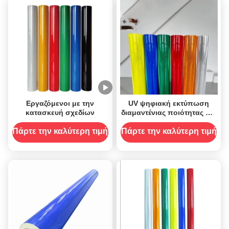
Εργαζόμενοι με την
UV ψηφιακή εκτύπωση
κατασκευή σχεδίων
διαμαντένιας ποιότητας DG
αντανακλαστικό βινύλιο 10
έτη για τα σήματα οδικής
Πάρτε την καλύτερη τιμή
Πάρτε την καλύτερη τιμή
κυκλοφορίας