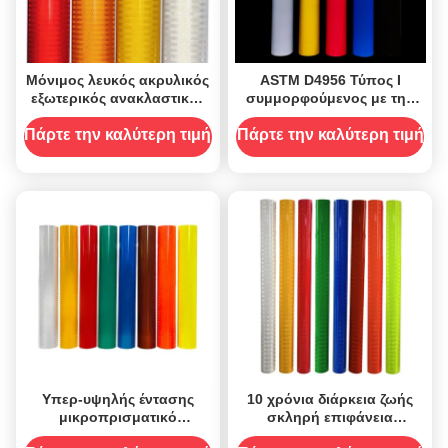
Μόνιμος λευκός ακρυλικός
ASTM D4956 Τύπος Ι
εξωτερικός ανακλαστικός
συμμορφούμενος με την
βινύλιος εκτυπώσιμος PSA
τεχνολογία γυάλινων
κόλλημα
χάντρων και αντοχή 7 ετών
Πάρτε την καλύτερη τιμή
Πάρτε την καλύτερη τιμή
σε εξωτερικούς χώρους
Υπερ-υψηλής έντασης
10 χρόνια διάρκεια ζωής
μικροπρισματικό
σκληρή επιφάνεια
ανακλαστικό υλικό
προστατευτική ταινία