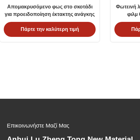
Απομακρυσόμενο φως στο σκοτάδι
Φωτεινή λ
για προειδοποίηση έκτακτης ανάγκης
φιλμ 
Πάρτε την καλύτερη τιμή
Πάρ
Επικοινωνήστε Μαζί Μας
Anhui Lu Zheng Tong New Material