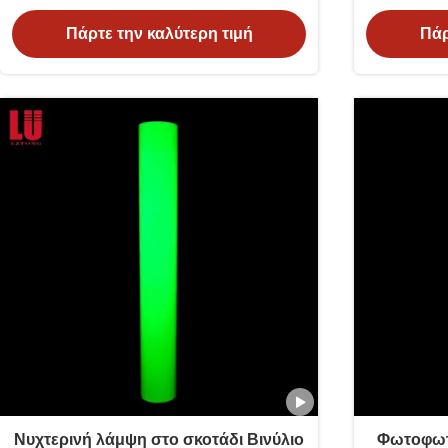
Πάρτε την καλύτερη τιμή
Πάρ
Νυχτερινή λάμψη στο σκοτάδι Βινύλιο
Φωτοφωτι