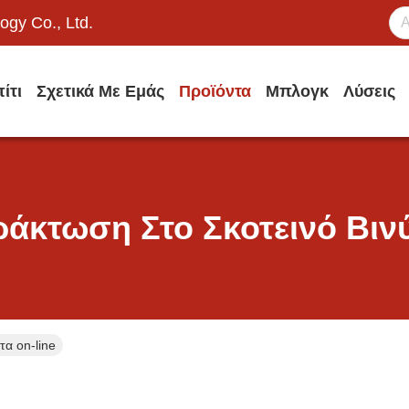
ogy Co., Ltd.
ίτι
Σχετικά Με Εμάς
Προϊόντα
Μπλογκ
Λύσεις
άκτωση Στο Σκοτεινό Βιν
τα on-line