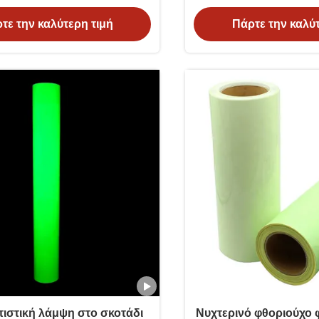
αυτοκόλλητο
τε την καλύτερη τιμή
Πάρτε την καλύτ
στική λάμψη στο σκοτάδι
Νυχτερινό φθοριούχο φ