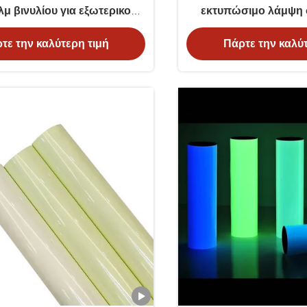
λμ βινυλίου για εξωτερικούς
εκτυπώσιμο λάμψη 
χώρους
βινύλιο
τε την καλύτερη τιμή
Πάρτε την καλύτ