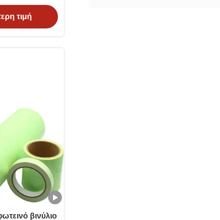
ερη τιμή
ωτεινό βινύλιο