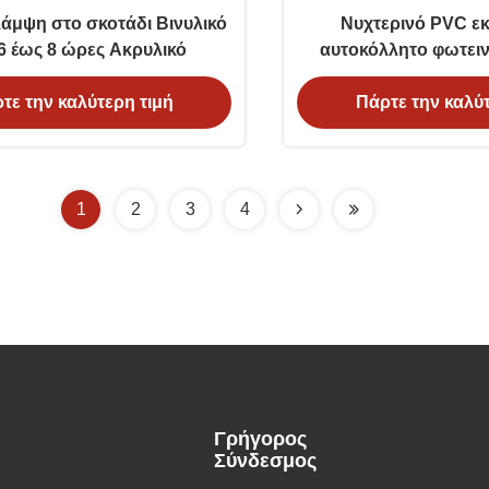
άμψη στο σκοτάδι Βινυλικό
Νυχτερινό PVC ε
6 έως 8 ώρες Ακρυλικό
αυτοκόλλητο φωτει
σκοτάδ
τε την καλύτερη τιμή
Πάρτε την καλύτ
Φωτοφωτοφωτοφωτο
1
2
3
4
Γρήγορος
Σύνδεσμος