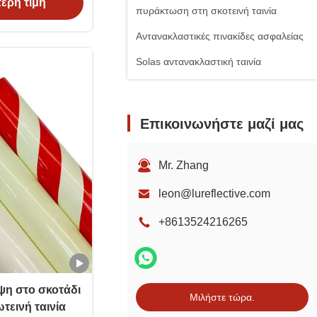
ερη τιμή
πυράκτωση στη σκοτεινή ταινία
Αντανακλαστικές πινακίδες ασφαλείας
Solas αντανακλαστική ταινία
Επικοινωνήστε μαζί μας
Mr. Zhang
leon@lureflective.com
+8613524216265
ψη στο σκοτάδι
Μιλήστε τώρα.
φωτοφωτοφωτοφωτοφωτοφωτοφωτοφωτοφωτοφωτοφω
ωτεινή ταινία