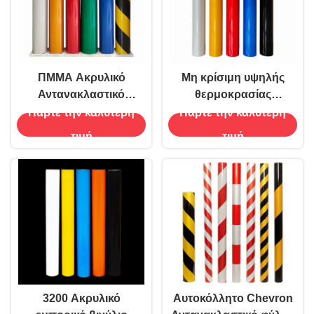
ΠΜΜΑ Ακρυλικό
Μη κρίσιμη υψηλής
Αντανακλαστικό
θερμοκρασίας
Βινύλιο υψηλής
ανακλαστική ταινία
Πάρτε την καλύτερη
Πάρτε την καλύτερη
έντασης για σήματα
βινυλίου μηχανικού
τιμή
τιμή
δρόμου
κλάδου OEM
3200 Ακρυλικό
Αυτοκόλλητο Chevron