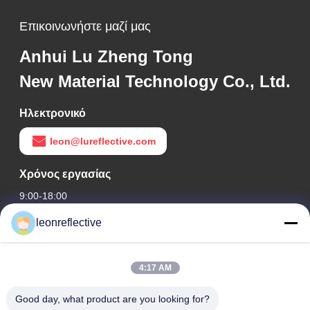
Επικοινωνήστε μαζί μας
Anhui Lu Zheng Tong
New Material Technology Co., Ltd.
Ηλεκτρονικό
leon@lureflective.com
Χρόνος εργασίας
9:00-18:00
leonreflective
Η διεύθυνσή μας
Διεύθυνση Εταιρείας
4:17 AM
2ος όροφος, κτίριο D2, Πάρκο Επιστήμης και Τεχνολογίας
Huayi, ζώνη υψηλής τεχνολογίας, Hefei, Anhui, Κίνα
Good day, what product are you looking for?