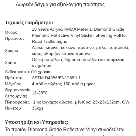
Δωρεάν δείγμα για αξιολόγηση ποιότητας
Τεχνικές Παράμετροι
10 Years Acrylic/PMMA Material Diamond Grade
Όνομα
Prismatic Reflective Vinyl Sticker Sheeting Roll for
Προϊόντος
Road Traffic Signs
Λευκό, κίτρινο, κόκκινο, πράσινο, μπλε, πορτοκαλί,
Χρώμα
καφέ, φθορίζον κίτρινο πράσινο
Οδική ασφάλεια, δημόσια ασφάλεια και ασφάλεια
Χρήση
οχημάτων
Ανθεκτικότητα
10 χρόνια
Πρότυπο
ASTM D4956/EN12899-1
Μέγεθος
4 πόδια πλάτος 150 πόδια μήκος
Θερμοκρασία
18-28℃
Λειτουργίας
Πληροφορίες
1 ρολό/χαρτοκιβώτιο, μέγεθος: 23x23x132cm, GW:
Πακέτου
33kgs
Υποστήριξη και Υπηρεσίες:
Το προϊόν Diamond Grade Reflective Vinyl συνοδεύεται