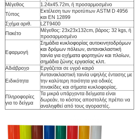
Μέγεθος
1.24x45.72m, ή προσαρμοσμένο
Εκτέλεση των προτύπων ASTM D 4956
Τύπος
και EN 12899
Σχήμα αριθ.
LZT9400
Μέγεθος: 23x23x132cm, βάρος: 32 kgs, ή
Πακέτο
προσαρμοσμένο
Σημάδια κυκλοφορίας αυτοκινητοδρόμων
και δρόμων πόλεων, αντανακλαστική
Εφαρμογή
ταινία για οχήματα φορτηγών και πλοίων,
σημάδια ζώνης εργασίας κλπ.
Αδιάβροχο
Εργάζεται σε υγρό καιρό
Αντανακλαστική ταινία υψηλής έντασης με
Ειδικότητα
την καλύτερη ποιότητα για οδικές
πινακίδες και σήματα κυκλοφορίας.
Τα μικρά υπάρχοντα δείγματα είναι
Πληροφορίες
δωρεάν, το κόστος αποστολής πρέπει να
για το δείγμα
αναληφθεί από τους αγοραστές.