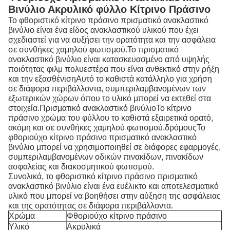
Βινύλιο Ακρυλικό φύλλο Κίτρινο Πράσινο
Το φθοριστικό κίτρινο πράσινο πρισματικό ανακλαστικό
βινύλιο είναι ένα είδος ανακλαστικού υλικού που έχει
σχεδιαστεί για να αυξήσει την ορατότητα και την ασφάλεια
σε συνθήκες χαμηλού φωτισμού.Το πρισματικό
ανακλαστικό βινύλιο είναι κατασκευασμένο από υψηλής
ποιότητας φιλμ πολυεστέρα που είναι ανθεκτικό στην ρήξη
και την εξασθένισηΑυτό το καθιστά κατάλληλο για χρήση
σε διάφορα περιβάλλοντα, συμπεριλαμβανομένων των
εξωτερικών χώρων όπου το υλικό μπορεί να εκτεθεί στα
στοιχεία.
Πρισματικό ανακλαστικό βινύλιο
Το κίτρινο
πράσινο χρώμα του φύλλου το καθιστά εξαιρετικά ορατό,
ακόμη και σε συνθήκες χαμηλού φωτισμού.δρόμουςΤο
φθοριούχο κίτρινο πράσινο πρισματικό ανακλαστικό
βινύλιο μπορεί να χρησιμοποιηθεί σε διάφορες εφαρμογές,
συμπεριλαμβανομένων οδικών πινακίδων, πινακίδων
ασφαλείας και διακοσμητικού φωτισμού.
Συνολικά, το φθοριστικό κίτρινο πράσινο πρισματικό
ανακλαστικό βινύλιο είναι ένα ευέλικτο και αποτελεσματικό
υλικό που μπορεί να βοηθήσει στην αύξηση της ασφάλειας
και της ορατότητας σε διάφορα περιβάλλοντα.
Χρώμα
Φθοριούχο κίτρινο πράσινο
Υλικό
Ακρυλικά