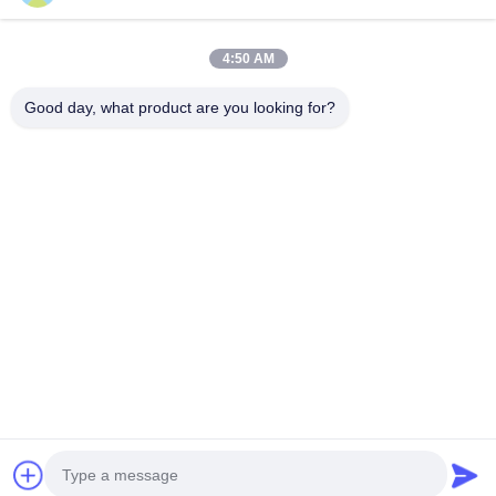
Διεύθυνση Εταιρείας
4:50 AM
2ος όροφος, κτίριο D2, Πάρκο Επιστήμης και Τεχνολογίας
Huayi, ζώνη υψηλής τεχνολογίας, Hefei, Anhui, Κίνα
Good day, what product are you looking for?
Διεύθυνση εργοστασίων
Σύγχρονο Βιομηχανικό Πάρκο Shoushu, Huainan, Anhui, Κίνα
Τηλ.
0086-13524216265
Καλή ποιότητα της Κίνας Πρισματικό ανακλαστικό φύλλο
Προμηθευτής. Πνευματικά δικαιώματα © -2026 Anhui Lu Zheng
Tong New Material Technology Co., Ltd. . Διατηρούνται όλα τα
πνευματικά δικαιώματα.
Πολιτική απορρήτου
|
Sitemap