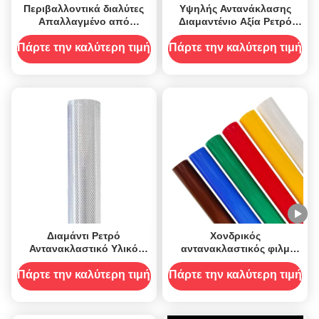
Περιβαλλοντικά διαλύτες
Υψηλής Αντανάκλασης
Απαλλαγμένο από
Διαμαντένιο Αξία Ρετρό
ακρυλικό εκτυπώσιμο HIP
Αντανάκλαση Σημείωση
Αναστροφικό
Επισκόπηση Αυτοκόλλητο
Πάρτε την καλύτερη τιμή
Πάρτε την καλύτερη τιμή
Αντιπροσωπευτικό
αυτοκόλλητο Βινύλιο
Διαμάντι Ρετρό
Χονδρικός
Αντανακλαστικό Υλικό
αντανακλαστικός φιλμ
Σημείωσης Ακρυλικό
βινύλιο υπέρυθρου Retro
Αυτοκόλλητο
διαφανές φύλλο
Πάρτε την καλύτερη τιμή
Πάρτε την καλύτερη τιμή
Μικροπρισματικό
αυτοκόλλητο για οδική
σήμανση