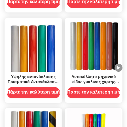
φύλλο βινύλιο για την
Πάρτε την καλύτερη τιμή
Πάρτε την καλύτερη τιμή
ασφάλεια στο εξωτερικό τη
νύχτα
Υψηλής αντανάκλασης
Αυτοκόλλητο μηχανικό
Πρισματικό Αντανάκλαστο
είδος γυάλινος χάρτης
φύλλο Βινύλιο για Σημάδια
αντανακλαστικό σήμα
Ασφάλειας Οδικών
αυτοκόλλητο βινυλικό
Πάρτε την καλύτερη τιμή
Πάρτε την καλύτερη τιμή
Δρόμων
ρολό