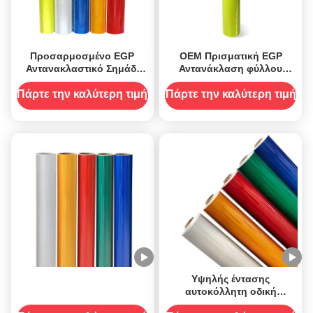
Προσαρμοσμένο EGP
OEM Πρισματική EGP
Αντανακλαστικό Σημάδι
Αντανάκλαση φύλλου
Βινύλιο φύλλα κυλίνδρους
Βινύλιο ρόλους για την
μικροπρισματικό
ασφάλεια σήμα
Πάρτε την καλύτερη τιμή
Πάρτε την καλύτερη τιμή
Υψηλής έντασης
αυτοκόλλητη οδική
πινακίδα αντανακλαστικό