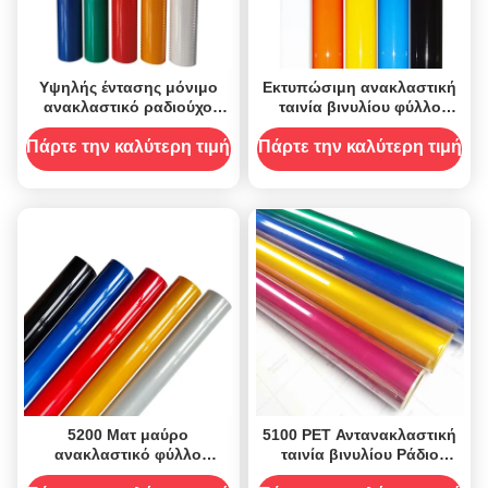
Υψηλής έντασης μόνιμο
Εκτυπώσιμη ανακλαστική
ανακλαστικό ραδιούχο
ταινία βινυλίου φύλλο
φύλλο βινυλίου για σήμα
ραδίου ακρυλικού τύπου
κυκλοφορίας
ξεσπούσα οθόνη
Πάρτε την καλύτερη τιμή
Πάρτε την καλύτερη τιμή
5200 Ματ μαύρο
5100 PET Αντανακλαστική
ανακλαστικό φύλλο
ταινία βινυλίου Ράδιο
βινυλίου PVC
Ρετρό Μεγάλο