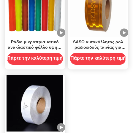
Ράδιο μικροπρισματικό
SASO αυτοκόλλητος ρολ
ανακλαστικό φύλλο υψηλή
ραδιοειδούς ταινίας για
ορατότητα
βαριά οχήματα
Πάρτε την καλύτερη τιμή
Πάρτε την καλύτερη τιμή