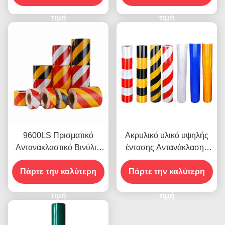
βινυλίου
ασφάλειας
τιμή
τιμή
9600LS Πρισματικό
Ακρυλικό υλικό υψηλής
Αντανακλαστικό Βινύλιο
έντασης Αντανάκλασης
Ρολ Φιλμ υψηλής
9300 για αυτοκόλλητα
Πάρτε την καλύτερη
έντασης
Πάρτε την καλύτερη
οχημάτων
τιμή
τιμή