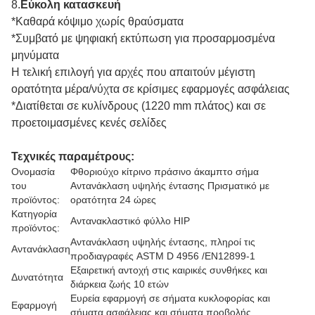
8.
Εύκολη κατασκευή
*Καθαρά κόψιμο χωρίς θραύσματα
*Συμβατό με ψηφιακή εκτύπωση για προσαρμοσμένα
μηνύματα
Η τελική επιλογή για αρχές που απαιτούν μέγιστη
ορατότητα μέρα/νύχτα σε κρίσιμες εφαρμογές ασφάλειας
*Διατίθεται σε κυλίνδρους (1220 mm πλάτος) και σε
προετοιμασμένες κενές σελίδες
Τεχνικές παραμέτρους:
Ονομασία
Φθοριούχο κίτρινο πράσινο άκαμπτο σήμα
του
Αντανάκλαση υψηλής έντασης Πρισματικό με
προϊόντος:
ορατότητα 24 ώρες
Κατηγορία
Αντανακλαστικό φύλλο HIP
προϊόντος:
Αντανάκλαση υψηλής έντασης, πληροί τις
Αντανάκλαση
προδιαγραφές ASTM D 4956 /EN12899-1
Εξαιρετική αντοχή στις καιρικές συνθήκες και
Δυνατότητα
διάρκεια ζωής 10 ετών
Ευρεία εφαρμογή σε σήματα κυκλοφορίας και
Εφαρμογή
σήματα ασφάλειας και σήματα προβολής