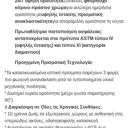
24/7 υψηλή ορατότητα
Συσκευές:
φθοριούχο
κίτρινο-πράσινο χρώμα
για ανώτερη ημερήσια
ορατότητα με
υψηλής έντασης πρισματική
ανακλαστικότητα
για απαράμιλλη ορατότητα τη νύχτα
Πρωταθλήτρια πιστοποίηση ασφάλειας:
ανταποκρίνεται στα πρότυπα ASTM τύπου IV
(υψηλής έντασης) και τύπου XI (κατηγορία
διαμαντιού)
Προηγμένη Πρισματική Τεχνολογία
:
*Τα κατασκευασμένα οπτικά πρίσματα παρέχουν 3 φορές
πιο φωτεινή αντανάκλαση από τα τυποποιημένα υλικά
μηχανικής ποιότητας
* Διατηρεί ευρεία ορατότητα (μέχρι γωνία παρατήρησης
60°)
4.
Διαρκέσιμη σε Όλες τις Χρονικές Συνθήκες
:
* 10 χρόνια ζωής σε εξωτερικούς χώρους με ανθεκτική στις
υπεριώδεις ακτίνες, υδατοασφαλής κατασκευή
* Αντιστέκεται σε ακραίες θερμοκρασίες (-40°F έως