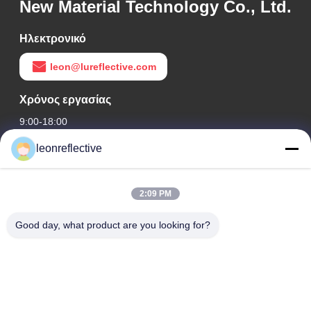
New Material Technology Co., Ltd.
Ηλεκτρονικό
leon@lureflective.com
Χρόνος εργασίας
9:00-18:00
leonreflective
Η διεύθυνσή μας
Διεύθυνση Εταιρείας
2:09 PM
2ος όροφος, κτίριο D2, Πάρκο Επιστήμης και Τεχνολογίας
Huayi, ζώνη υψηλής τεχνολογίας, Hefei, Anhui, Κίνα
Good day, what product are you looking for?
Διεύθυνση εργοστασίων
Σύγχρονο Βιομηχανικό Πάρκο Shoushu, Huainan, Anhui, Κίνα
Τηλ.
0086-13524216265