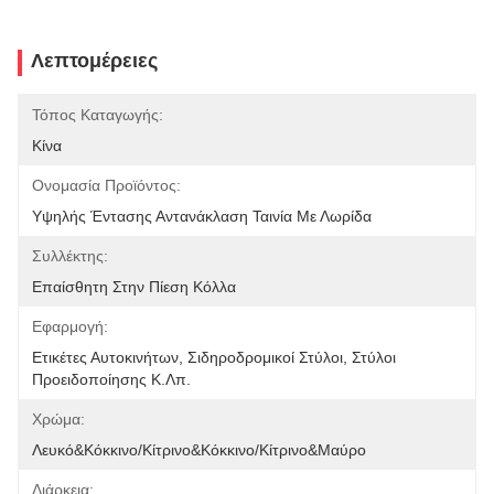
Λεπτομέρειες
Τόπος Καταγωγής:
Κίνα
Ονομασία Προϊόντος:
Υψηλής Έντασης Αντανάκλαση Ταινία Με Λωρίδα
Συλλέκτης:
Επαίσθητη Στην Πίεση Κόλλα
Εφαρμογή:
Ετικέτες Αυτοκινήτων, Σιδηροδρομικοί Στύλοι, Στύλοι 
Προειδοποίησης Κ.λπ.
Χρώμα:
Λευκό&Κόκκινο/κίτρινο&κόκκινο/κίτρινο&μαύρο
Διάρκεια: