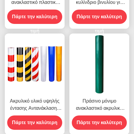
ανακλαστικό πλαστικό
κυλίνδριο βινυλίου για
φύλλο Πρισματικό EGP
ανακλαστικό φύλλο
Πάρτε την καλύτερη
ανακλαστικό φύλλο
Πάρτε την καλύτερη
κυκλοφοριακής
βινυλίου
ασφάλειας
τιμή
τιμή
Ακρυλικό υλικό υψηλής
Πράσινο μόνιμο
έντασης Αντανάκλασης
ανακλαστικό ακρυλικό
9300 για αυτοκόλλητα
φύλλο βινύλιο για την
Πάρτε την καλύτερη
οχημάτων
Πάρτε την καλύτερη
οδική ασφάλεια