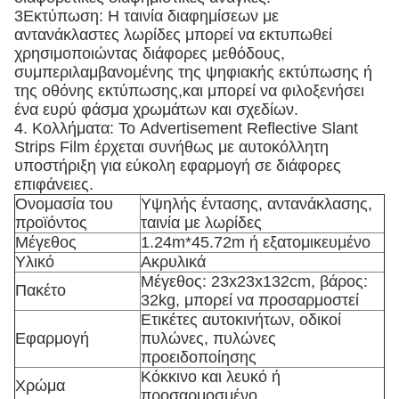
3Εκτύπωση: Η ταινία διαφημίσεων με
αντανάκλαστες λωρίδες μπορεί να εκτυπωθεί
χρησιμοποιώντας διάφορες μεθόδους,
συμπεριλαμβανομένης της ψηφιακής εκτύπωσης ή
της οθόνης εκτύπωσης,και μπορεί να φιλοξενήσει
ένα ευρύ φάσμα χρωμάτων και σχεδίων.
4. Κολλήματα: Το Advertisement Reflective Slant
Strips Film έρχεται συνήθως με αυτοκόλλητη
υποστήριξη για εύκολη εφαρμογή σε διάφορες
επιφάνειες.
Ονομασία του
Υψηλής έντασης, αντανάκλασης,
προϊόντος
ταινία με λωρίδες
Μέγεθος
1.24m*45.72m ή εξατομικευμένο
Υλικό
Ακρυλικά
Μέγεθος: 23x23x132cm, βάρος:
Πακέτο
32kg, μπορεί να προσαρμοστεί
Ετικέτες αυτοκινήτων, οδικοί
Εφαρμογή
πυλώνες, πυλώνες
προειδοποίησης
Κόκκινο και λευκό ή
Χρώμα
προσαρμοσμένο