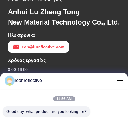
Anhui Lu Zheng Tong
New Material Technology Co., Ltd.
Ηλεκτρονικό
leon@lureflective.com
Χρόνος εργασίας
9:00-18:00
leonreflective
Η διεύθυνσή μας
Διεύθυνση Εταιρείας
11:56 AM
2ος όροφος, κτίριο D2, Πάρκο Επιστήμης και Τεχνολογίας
Huayi, ζώνη υψηλής τεχνολογίας, Hefei, Anhui, Κίνα
Good day, what product are you looking for?
Διεύθυνση εργοστασίων
Σύγχρονο Βιομηχανικό Πάρκο Shoushu, Huainan, Anhui, Κίνα