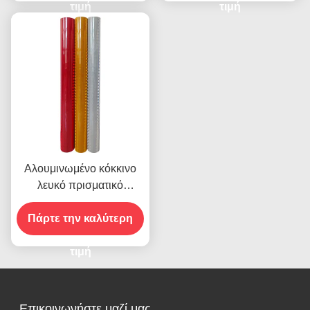
τιμή
τιμή
Αλουμινωμένο κόκκινο
λευκό πρισματικό
ανακλαστικό φύλλο
βινύλιο υψηλής έντασης
Πάρτε την καλύτερη
τιμή
Επικοινωνήστε μαζί μας