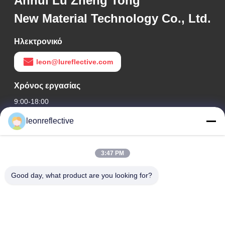
Anhui Lu Zheng Tong
New Material Technology Co., Ltd.
Ηλεκτρονικό
leon@lureflective.com
Χρόνος εργασίας
9:00-18:00
leonreflective
Η διεύθυνσή μας
Διεύθυνση Εταιρείας
3:47 PM
2ος όροφος, κτίριο D2, Πάρκο Επιστήμης και Τεχνολογίας
Huayi, ζώνη υψηλής τεχνολογίας, Hefei, Anhui, Κίνα
Good day, what product are you looking for?
Διεύθυνση εργοστασίων
Σύγχρονο Βιομηχανικό Πάρκο Shoushu, Huainan, Anhui, Κίνα
Τηλ.