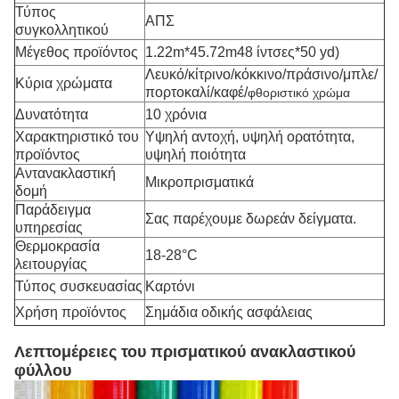
Τύπος
ΑΠΣ
συγκολλητικού
Μέγεθος προϊόντος
1.22m*45.72m
48 ίντσες*50 yd
)
Λευκό/κίτρινο/κόκκινο/πράσινο/μπλε/
Κύρια χρώματα
πορτοκαλί/καφέ/
φθοριστικό χρώμα
Δυνατότητα
10 χρόνια
Χαρακτηριστικό του
Υψηλή αντοχή, υψηλή ορατότητα,
προϊόντος
υψηλή ποιότητα
Αντανακλαστική
Μικροπρισματικά
δομή
Παράδειγμα
Σας παρέχουμε δωρεάν δείγματα.
υπηρεσίας
Θερμοκρασία
18-28°C
λειτουργίας
Τύπος συσκευασίας
Καρτόνι
Χρήση προϊόντος
Σημάδια οδικής ασφάλειας
Λεπτομέρειες του πρισματικού ανακλαστικού
φύλλου