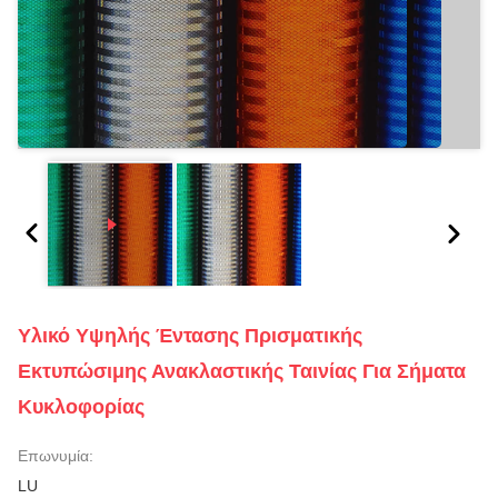
Υλικό Υψηλής Έντασης Πρισματικής
Εκτυπώσιμης Ανακλαστικής Ταινίας Για Σήματα
Κυκλοφορίας
Επωνυμία:
LU