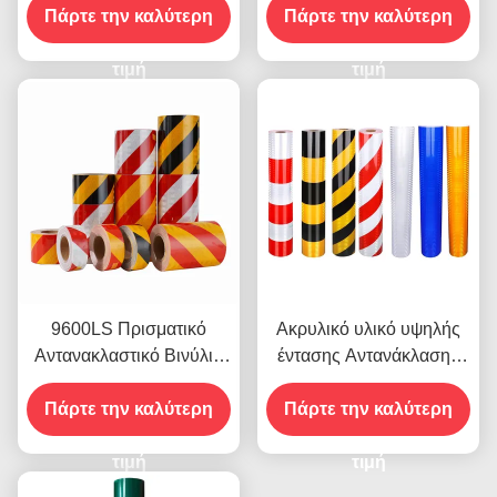
Πάρτε την καλύτερη
ανακλαστικό φύλλο
Πάρτε την καλύτερη
κυκλοφοριακής
βινυλίου
ασφάλειας
τιμή
τιμή
9600LS Πρισματικό
Ακρυλικό υλικό υψηλής
Αντανακλαστικό Βινύλιο
έντασης Αντανάκλασης
Ρολ Φιλμ υψηλής
9300 για αυτοκόλλητα
Πάρτε την καλύτερη
έντασης
Πάρτε την καλύτερη
οχημάτων
τιμή
τιμή