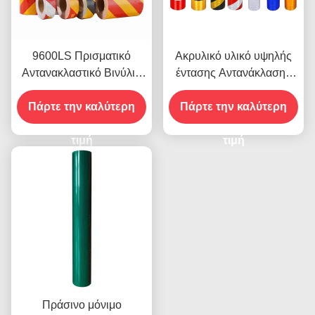
9600LS Πρισματικό
Ακρυλικό υλικό υψηλής
Αντανακλαστικό Βινύλιο
έντασης Αντανάκλασης
Ρολ Φιλμ υψηλής
9300 για αυτοκόλλητα
Πάρτε την καλύτερη
έντασης
Πάρτε την καλύτερη
οχημάτων
τιμή
τιμή
Πράσινο μόνιμο