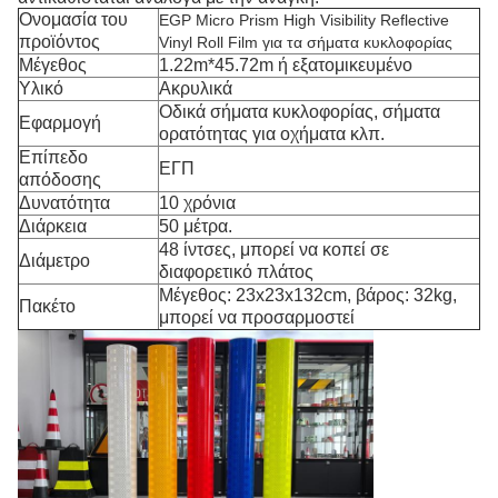
Ονομασία του
EGP Micro Prism High Visibility Reflective
προϊόντος
Vinyl Roll Film για τα σήματα κυκλοφορίας
Μέγεθος
1.22m*45.72m ή εξατομικευμένο
Υλικό
Ακρυλικά
Οδικά σήματα κυκλοφορίας, σήματα
Εφαρμογή
ορατότητας για οχήματα κλπ.
Επίπεδο
ΕΓΠ
απόδοσης
Δυνατότητα
10 χρόνια
Διάρκεια
50 μέτρα.
48 ίντσες, μπορεί να κοπεί σε
Διάμετρο
διαφορετικό πλάτος
Μέγεθος: 23x23x132cm, βάρος: 32kg,
Πακέτο
μπορεί να προσαρμοστεί