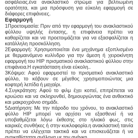
ασφάλειας.ένα ανακλαστικό στρώμα για βελτιωμένη
ορατότητα, και μια πρόσφυση για εύκολη εφαρμογή σε
διάφορες επιφάνειες.
Εφαρμογή
1Προετοιμασία: Πριν από την εφαρμογή του ανακλαστικού
φύλλου υψηλής έντασης, η επιφάνεια πρέπει να
καθαρίζεται και να προετοιμάζεται για να εξασφαλίζεται η
κατάλληλη προσκόλληση.
2Εφαρμογή: Χρησιμοποιείται ένα μηχάνημα εξοπλισμένο
με θερμαινόμενο κυλίνδρο για την άμεση ή χειροκίνητη
εφαρμογή του HIP πρισματικού ανακλαστικού φύλλου στην
επιφάνεια.Η εγκατάσταση είναι εύκολη..
3Κόψιμο: Αφού εφαρμοστεί το πρισματικό ανακλαστικό
φύλλο, το κόβουν σε μέγεθος χρησιμοποιώντας μια
κοφτερή λεπίδα ή μαχαίρι.
4.Συγκράτηση: Αφού το φιλμ έχει κοπεί, επιτρέπεται να
κρυώσει και να σκληρυνθεί, δημιουργώντας ένα ανθεκτικό
και μακροχρόνιο σημάδι.
5Διατήρηση: Με την πάροδο του χρόνου, το ανακλαστικό
φύλλο HIP μπορεί να αρχίσει να εξασθενεί ή να
υποβαθμίζεται λόγω έκθεσης στο ηλιακό φως, στις
καιρικές συνθήκες ή στην κυκλοφορία.η ανακλαστική ταινία
πρέπει να ελέγχεται τακτικά και να επισκευάζεται ή να
αντικαθίσταται ανάλογα με την ανάγκη.