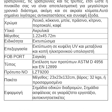
γρατζουνιές, τις γρατζουνιές και τις τρύπες, έτσι ώστε η
πινακίδα σας να είναι αποτελεσματική για μεγαλύτερο
χρονικό διάστημα, ακόμη και σε ακραία κλίματα.Αυτό
σημαίνει λιγότερες αντικαταστάσεις και συναφή έξοδα.
Λευκό, κόκκινο, μπλε, πράσινο, κίτρινο,
Χρώμα
πορτοκαλί, καφέ
Υλικό
Ακρυλικά
Μέγεθος
1.22x45.72m
Ειδικότητα
Εκτυπώσιμα
Εκτύπωση σε κυψέλη UV και μεταξόνια
Επεξεργασία
και κοπή ηλεκτρονικού υπολογιστή
FOB PORT
Σαγκάη
Εκτέλεση των προτύπων ASTM D 4956
Τύπος
και EN 12899
Πρότυπο ΝΟ
LZT9200
Μέγεθος: 23x23x132cm, βάρος: 32 kgs, ή
Πακέτο
προσαρμοσμένο
Σημάδια οδικών διαδρομών, Σημάδια
Εφαρμογή
ασφάλειας σε γκαράζ/στο εργοτάξιο,
αυτοκινητοετικέτες