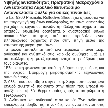
Υψηλής Εντατικότητας Πρισματική Μακροχρόνια
Ανθεκτικότητα Ακρυλικό Εκτυπώσιμο
Αντανάκλαστο φύλλο για οδικές πινακίδες
Το LZT9200 Prismatic Reflective Sheet έχει σχεδιαστεί για
την παραγωγή σημάτων κυκλοφορίας, σημάτων ασφαλείας
για χώρους εργασίας, ταινιών προβολής για οχήματα που
απαιτούν αυξημένη ορατότητα.Το αναστροφικό φύλλο
ανακατευθύνει το φως από τους προβολείς ενός
πλησιάζοντος οχήματος πίσω στην πηγή μέσω της
κατασκευής μικροπρισμάτων.
Το φύλλο αποτελείται από ένα ακρυλικό επάνω φιλμ,
ανθεκτικό και ανθεκτικό στις καιρικές συνθήκες, μαζί με
αυτοκόλλητα φιλμ με εξαιρετική αντοχή στη διάβρωση και
τους διαλύτες.
1Εξαιρετική φωτεινότητα κατά τη διάρκεια της ημέρας και
της νύχτας: Εφαρμογή μικροπρισματικής τεχνολογίας
αντανάκλασης
2. Αλλεπτικό ευαίσθητο στην πίεση: Χρησιμοποιώντας ένα
ισχυρό αλλεπτικό ευαίσθητο στην πίεση που μπορεί να
αντέξει σε υψηλές θερμοκρασίες χωρίς αποστρώματα ή
ξεφλούδωση
3. Ανθεκτικό και ανθεκτικό στον καιρό: Ένα ανθεκτικό
επικάλυμμα βοηθά τις πινακίδες να αντιστέκονται στις