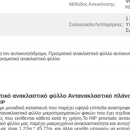
Ψ
Μέθοδος Απεικόνισης:
Η
1 
Συσκευασία Λεπτομέρειες:
Υ
Σ
α τον αυτοκινητόδρομο
, 
Πρισματικό ανακλαστικό φύλλο αυτοκι
ρισματικό ανακλαστικό φύλλο
τικό ανακλαστικό φύλλο Αντανακλαστικό πλάν
IP
λο με μοναδική κατασκευή που παρέχει υψηλά επίπεδα αναστροφ
 αντανακλαστικό φύλλο μικροπρισματικών φακών που έχει σχεδι
ς που εκτίθενται κάθετα κατά τη χρήση.Το HIP prismatic αντ
τικό φύλλο μας παρέχει μακροχρόνια ανακλαστικότητα και αντοχ
μας είναι 1,22m * 45,72m, και άλλα μεγέθη μπορούν να κοπο