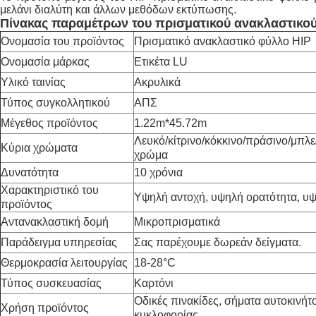
μελάνι διαλύτη και άλλων μεθόδων εκτύπωσης.
Πίνακας παραμέτρων του πρισματικού ανακλαστικο
Ονομασία του προϊόντος
Πρισματικό ανακλαστικό φύλλο HIP
Ονομασία μάρκας
Ετικέτα LU
Υλικό ταινίας
Ακρυλικά
Τύπος συγκολλητικού
ΑΠΣ
Μέγεθος προϊόντος
1.22m*45.72m
Λευκό/κίτρινο/κόκκινο/πράσινο/μπλε
Κύρια χρώματα
χρώμα
Δυνατότητα
10 χρόνια
Χαρακτηριστικό του
Υψηλή αντοχή, υψηλή ορατότητα, υ
προϊόντος
Αντανακλαστική δομή
Μικροπρισματικά
Παράδειγμα υπηρεσίας
Σας παρέχουμε δωρεάν δείγματα.
Θερμοκρασία λειτουργίας
18-28°C
Τύπος συσκευασίας
Καρτόνι
Οδικές πινακίδες, σήματα αυτοκινήτ
Χρήση προϊόντος
κυκλοφορίας.