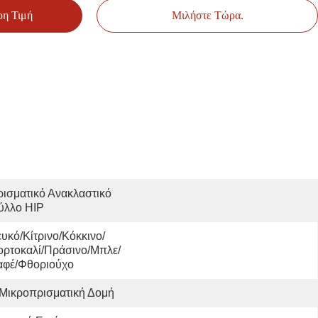
ρη Τιμή
Μιλήστε Τώρα.
ισματικό Ανακλαστικό 
ύλλο HIP
υκό/κίτρινο/κόκκινο/
ορτοκαλί/πράσινο/μπλε/
αφέ/φθοριούχο
Μικροπρισματική Δομή