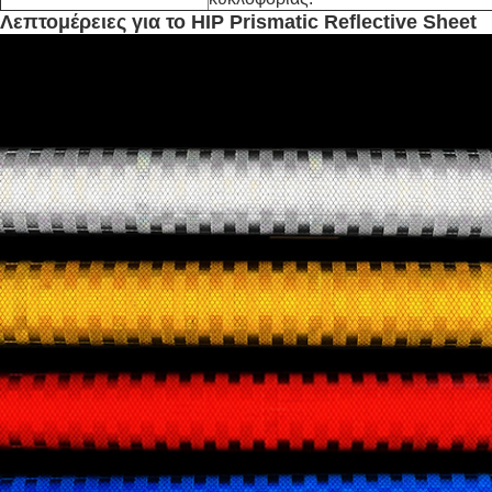
Λεπτομέρειες για το HIP Prismatic Reflective Sheet