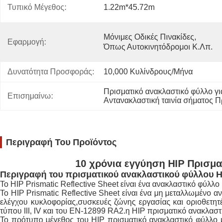
Τυπικό Μέγεθος:
1.22m*45.72m
Μόνιμες Οδικές Πινακίδες, 
Εφαρμογή:
Όπως Αυτοκινητόδρομοι Κ.λπ.
Δυνατότητα Προσφοράς:
10,000 Κυλίνδρους/μήνα
Πρισματικό ανακλαστικό φύλλο γι
Επισημαίνω:
Αντανακλαστική ταινία σήματος Π
Περιγραφή Του Προϊόντος
10 χρόνια εγγύηση HIP Πρισμα
Περιγραφή του πρισματικού ανακλαστικού φύλλου H
Το HIP Prismatic Reflective Sheet είναι ένα ανακλαστικό φύλ
Το HIP Prismatic Reflective Sheet είναι ένα μη μεταλλωμένο
ελέγχου κυκλοφορίας,συσκευές ζώνης εργασίας και οριοθετητέ
τύπου III, IV και του EN-12899 RA2.η HIP πρισματικό ανακλασ
Το πρότυπο μέγεθος του HIP πρισματικό ανακλαστικό φύλλο 