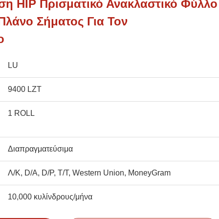
ση HIP Πρισματικό Ανακλαστικό Φύλλο
Πλάνο Σήματος Για Τον
ο
LU
9400 LZT
1 ROLL
Διαπραγματεύσιμα
Λ/Κ, D/A, D/P, T/T, Western Union, MoneyGram
10,000 κυλίνδρους/μήνα