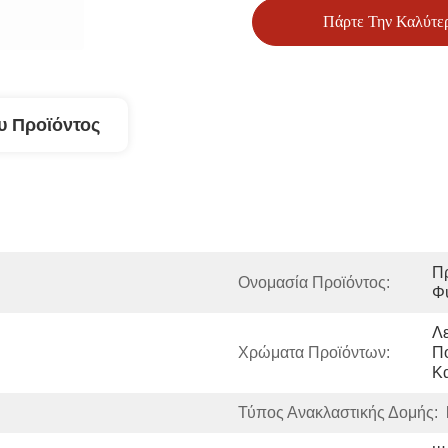
Πάρτε Την Καλύτε
υ Προϊόντος
Πρ
Ονομασία Προϊόντος:
Φ
Λε
Χρώματα Προϊόντων:
Π
Κ
Τύπος Ανακλαστικής Δομής: