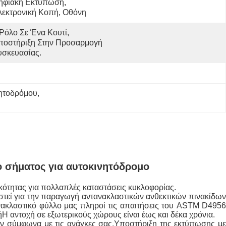
ηφιακή Εκτύπωση, 
λεκτρονική Κοπή, Οθόνη
Ρόλο Σε Ένα Κουτί, 
ποστήριξη Στην Προσαρμογή 
υσκευασίας.
νητοδρόμου
, 
ο σήματος για αυτοκινητόδρομο
ικότητας για πολλαπλές καταστάσεις κυκλοφορίας.
αστεί για την παραγωγή αντανακλαστικών ανθεκτικών πινακίδων
ανακλαστικό φύλλο μας πληροί τις απαιτήσεις του ASTM D4956
ήΗ αντοχή σε εξωτερικούς χώρους είναι έως και δέκα χρόνια.
ύν σύμφωνα με τις ανάγκες σας.Υποστήριξη της εκτύπωσης με