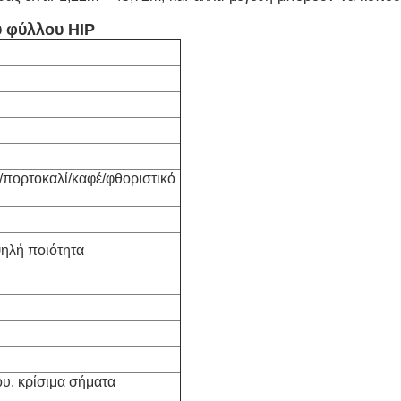
ύ φύλλου HIP
/πορτοκαλί/καφέ/φθοριστικό
ψηλή ποιότητα
ου, κρίσιμα σήματα