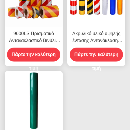
9600LS Πρισματικό
Ακρυλικό υλικό υψηλής
Αντανακλαστικό Βινύλιο
έντασης Αντανάκλασης
Ρολ Φιλμ υψηλής
9300 για αυτοκόλλητα
Πάρτε την καλύτερη
έντασης
Πάρτε την καλύτερη
οχημάτων
τιμή
τιμή