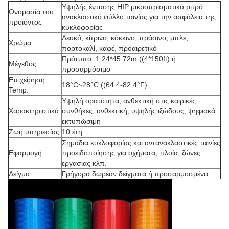
Υψηλής έντασης HIP μικροπρισματικό ριτρό
Ονομασία του
ανακλαστικό φύλλο ταινίας για την ασφάλεια της
προϊόντος
κυκλοφορίας
Λευκό, κίτρινο, κόκκινο, πράσινο, μπλε,
Χρώμα
πορτοκαλί, καφέ, προαιρετικό
Πρότυπο: 1.24*45.72m ((4*150ft) ή
Μέγεθος
προσαρμόσιμο
Επιχείρηση
18°C~28°C ((64.4-82.4°F)
Temp.
Υψηλή ορατότητα, ανθεκτική στις καιρικές
Χαρακτηριστικά
συνθήκες, ανθεκτική, υψηλής ιξώδους, ψηφιακά
εκτυπώσιμη
Ζωή υπηρεσίας
10 έτη
Σημάδια κυκλοφορίας και αντανακλαστικές ταινίες
Εφαρμογή
προειδοποίησης για οχήματα, πλοία, ζώνες
εργασίας κλπ.
Δείγμα
Γρήγορα δωρεάν δείγματα ή προσαρμοσμένα