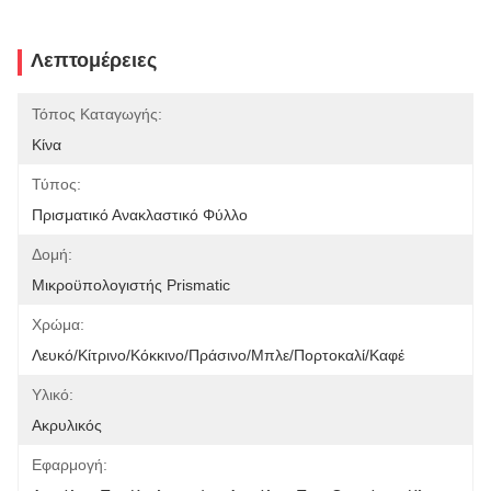
Λεπτομέρειες
Τόπος Καταγωγής:
Κίνα
Τύπος:
Πρισματικό Ανακλαστικό Φύλλο
Δομή:
Μικροϋπολογιστής Prismatic
Χρώμα:
Λευκό/κίτρινο/κόκκινο/πράσινο/μπλε/πορτοκαλί/καφέ
Υλικό:
Ακρυλικός
Εφαρμογή: