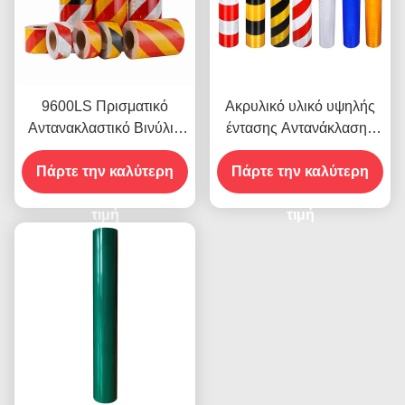
9600LS Πρισματικό
Ακρυλικό υλικό υψηλής
Αντανακλαστικό Βινύλιο
έντασης Αντανάκλασης
Ρολ Φιλμ υψηλής
9300 για αυτοκόλλητα
Πάρτε την καλύτερη
έντασης
Πάρτε την καλύτερη
οχημάτων
τιμή
τιμή