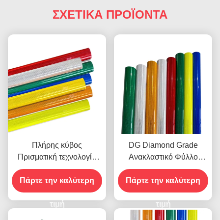
ΣΧΕΤΙΚΑ ΠΡΟΪΟΝΤΑ
Πλήρης κύβος
DG Diamond Grade
Πρισματική τεχνολογία
Ανακλαστικό Φύλλο
Αντανάκλαση φύλλου
Συμμορφούμενο με το
διαμαντιού με διάρκεια
Πάρτε την καλύτερη
ASTM D4956 Τύπου XI
Πάρτε την καλύτερη
ζωής 10 ετών για την
με Αυτοκόλλητο
οδική ασφάλεια
τιμή
Ευαίσθητο στην Πίεση για
τιμή
Σήματα