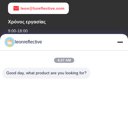
leon@lureflective.com
Χρόνος εργασίας
9:00-18:00
leonreflective
Η διεύθυνσή μας
Διεύθυνση Εταιρείας
4:27 AM
2ος όροφος, κτίριο D2, Πάρκο Επιστήμης και Τεχνολογίας
Huayi, ζώνη υψηλής τεχνολογίας, Hefei, Anhui, Κίνα
Good day, what product are you looking for?
Διεύθυνση εργοστασίων
Σύγχρονο Βιομηχανικό Πάρκο Shoushu, Huainan, Anhui, Κίνα
Τηλ.
0086-13524216265