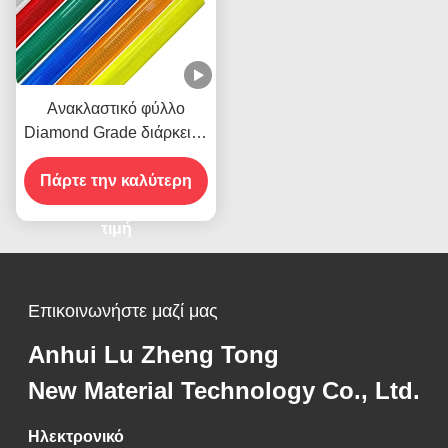
Ανακλαστικό φύλλο
Diamond Grade διάρκειας
10 ετών με ευαίσθητη
Πάρτε την καλύτερη
στην πίεση κόλλα και
κατασκευή πλήρους
πρισματικού κύβου
τιμή
Επικοινωνήστε μαζί μας
Anhui Lu Zheng Tong
New Material Technology Co., Ltd.
Ηλεκτρονικό