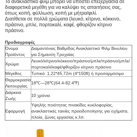
Το ανακλαστικό φιλμ μπορεί να υποστεί επεξεργασία σε
διαφορετικά μεγέθη για να καλύψει τις απαιτήσεις σας,
όπως κοπή, φύλλωση, κοπή με μήτρα/φιλί.
Διατίθεται σε πολλά χρώματα (λευκό, κίτρινο, κόκκινο,
πράσινο, μπλε, πορτοκαλί, καφέ, φθορίζον κίτρινο
πράσινο.
Προδιαγραφές
Όνομα
Διαμαντένιας Βαθμίδας Ανακλαστικό Φιλμ Βινυλίου
Προϊόντος
για Σήμανση Τροχαίας
Λευκό/κίτρινο/κόκκινο/πράσινο/μπλε/πράσινο/μπλε/
Χρώμα
πορτοκαλί/καφέ/φθορίζον κίτρινο πράσινο
Μέγεθος
Τυπικό: 1,22*45,72m (4*150ft) ή προσαρμόσιμο
Θερμοκρασία
18℃—28℃(64.4-82.4℉)
Λειτουργίας
Διάρκεια
10 χρόνια
Ζωής
Υψηλής ποιότητας πινακίδες κυκλοφορίας,
Εφαρμογή
ανακλαστικές ταινίες προειδοποίησης για οχήματα,
πλοία, ζώνες εργασίας κ.λπ.