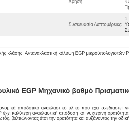
Χρήση:
Κυ
Π
1 
Συσκευασία Λεπτομέρειες:
Υ
Σ
κής κλάσης
, 
Αντανακλαστική κάλυψη EGP μικροϋπολογιστών Pr
ρυλικό EGP Μηχανικό βαθμό Πρισματικ
κονομικά αποδοτικό ανακλαστικό υλικό που έχει σχεδιαστεί 
 έχει καλύτερη ανακλαστική απόδοση και νυχτερινή ορατότητα
ός, βελτιώνοντας έτσι την ορατότητα και αυξάνοντας την οδικ