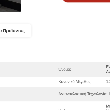
υ Προϊόντος
Εν
Όνομα:
Α
Κανονικό Μέγεθος:
1
Αντανακλαστική Τεχνολογία:
Μη