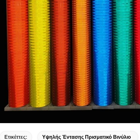
Ετικέττες:
Υψηλής Έντασης Πρισματικό Βινύλιο