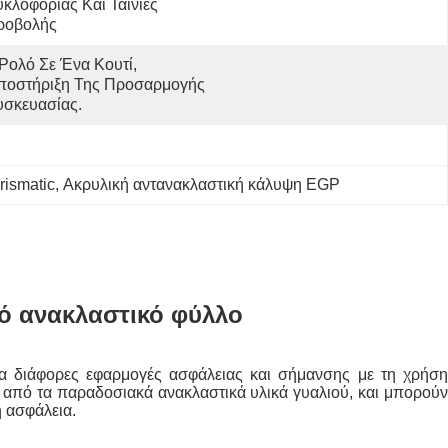
κλοφορίας Και Ταινίες 
ροβολής
Ρολό Σε Ένα Κουτί, 
ποστήριξη Της Προσαρμογής 
υσκευασίας.
ismatic
, 
Ακρυλική αντανακλαστική κάλυψη EGP
ό ανακλαστικό φύλλο
για διάφορες εφαρμογές ασφάλειας και σήμανσης με τη χρήση
 από τα παραδοσιακά ανακλαστικά υλικά γυαλιού, και μπορούν
ή ασφάλεια.