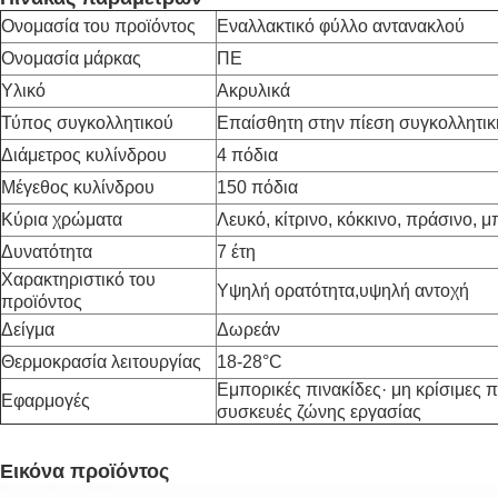
Ονομασία του προϊόντος
Εναλλακτικό φύλλο αντανακλού
Ονομασία μάρκας
ΠΕ
Υλικό
Ακρυλικά
Τύπος συγκολλητικού
Επαίσθητη στην πίεση συγκολλητικ
Διάμετρος κυλίνδρου
4 πόδια
Μέγεθος κυλίνδρου
150 πόδια
Κύρια χρώματα
Λευκό, κίτρινο, κόκκινο, πράσινο, μ
Δυνατότητα
7 έτη
Χαρακτηριστικό του
Υψηλή ορατότητα,υψηλή αντοχή
προϊόντος
Δείγμα
Δωρεάν
Θερμοκρασία λειτουργίας
18-28
°C
Εμπορικές πινακίδες· μη κρίσιμες 
Εφαρμογές
συσκευές ζώνης εργασίας
Εικόνα προϊόντος