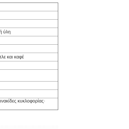
ή ύλη
πλε και καφέ
πινακίδες κυκλοφορίας·