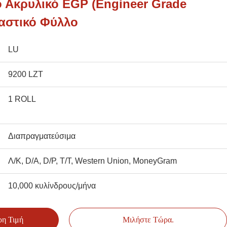
 Ακρυλικό EGP (Engineer Grade
λαστικό Φύλλο
LU
9200 LZT
1 ROLL
Διαπραγματεύσιμα
Λ/Κ, D/A, D/P, T/T, Western Union, MoneyGram
10,000 κυλίνδρους/μήνα
ρη Τιμή
Μιλήστε Τώρα.