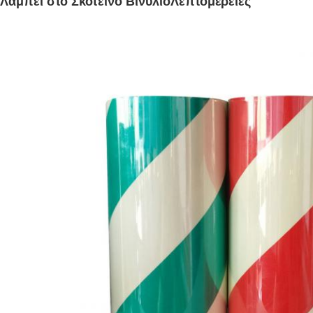
Λάμπει στο Σκοτεινό Βινύλιο
Λεπτομέρειες