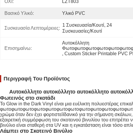
ΟΧΙ:
LZT803
Βασικό Υλικό:
Υλικό PVC
1 Συσκευασία/κουτί, 24 
Συσκευασία Λεπτομέρειες:
Συσκευασίες/κουτί
Αυτοκόλλητη 
Επισημαίνω:
Φωτοφωτοφωτοφωτοφωτοφωτοφ
, 
Custom Sticker Printable PVC P
Περιγραφή Του Προϊόντος
Αυτοκόλλητο αυτοκόλλητο αυτοκόλλητο αυτο
Φωτεινός στο σκοτάδι
Το Glow in the Dark Vinyl είναι μια ευέλικτη πολυεστέρας επικ
φωτοφωτοφωτοφωτοφωτοφωτοφωτοφωτοφωτοφωτοφωτοφωτ
χρώμα όταν δεν έχει φορτιστείΙδανικό για την σήμανση σκάλων
εξαιρετική συμμόρφωση του σκοτεινού βινυλίου του επιτρέπει
βινύλιο είναι σταθερή στα UV και η εγκατάσταση είναι τόσο απ
Λάμπει στο Σκοτεινό Βινύλιο