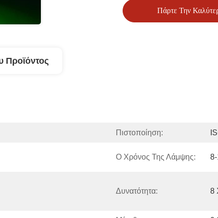
Πάρτε Την Καλύτε
υ Προϊόντος
Πιστοποίηση:
I
Ο Χρόνος Της Λάμψης:
8-
Δυνατότητα:
8 