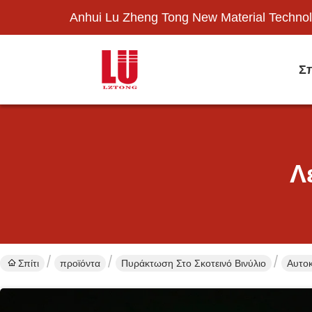
Anhui Lu Zheng Tong New Material Technol
Σπ
Λ
Σπίτι
προϊόντα
Πυράκτωση Στο Σκοτεινό Βινύλιο
Αυτο