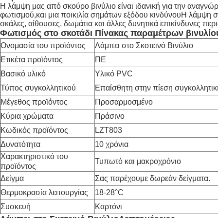
Η λάμψη μας από σκούρο βινύλιο είναι ιδανική για την αναγνώρ
φωτισμού,και μια ποικιλία σημάτων εξόδου κινδύνουΗ λάμψη σ
σκάλες, αίθουσες, δωμάτια και άλλες δυνητικά επικίνδυνες περι
Φωτισμός στο σκοτάδι Πίνακας παραμέτρων βινυλίο
Ονομασία του προϊόντος
Λάμπει στο Σκοτεινό Βινύλιο
Ετικέτα προϊόντος
ΠΕ
Βασικό υλικό
Υλικό PVC
Τύπος συγκολλητικού
Επαίσθητη στην πίεση συγκολλητικ
Μέγεθος προϊόντος
Προσαρμοσμένο
Κύρια χρώματα
Πράσινο
Κωδικός προϊόντος
LZT803
Δυνατότητα
10 χρόνια
Χαρακτηριστικό του
Τυπωτό και μακροχρόνιο
προϊόντος
Δείγμα
Σας παρέχουμε δωρεάν δείγματα.
Θερμοκρασία λειτουργίας
18-28°C
Συσκευή
Καρτόνι