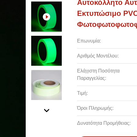
Αυτοκόλλητο Αυτ
Εκτυπώσιμο PV
Φωτοφωτοφωτο
Επωνυμία:
Αριθμός Μοντέλου:
Ελάχιστη Ποσότητα
Παραγγελίας:
Τιμή:
Όροι Πληρωμής:
Δυνατότητα Προμήθειας: