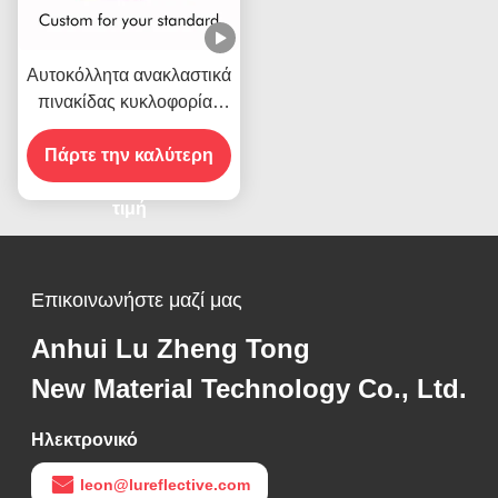
Αυτοκόλλητα ανακλαστικά
πινακίδας κυκλοφορίας
οχημάτων υψηλής
ορατότητας, εντυπωσιακά
Πάρτε την καλύτερη
σήμανσης για βαρέα
φορτηγά
τιμή
Επικοινωνήστε μαζί μας
Anhui Lu Zheng Tong
New Material Technology Co., Ltd.
Ηλεκτρονικό
leon@lureflective.com