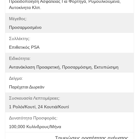
Προειδοποίηση Ασφάλειας Για Φορτηγά, Ρυμουλκούμενα, 
Αυτοκίνητα Κλπ.
Μέγεθος:
Προσαρμοσμένο
Συλλέκτης:
Επιθετικός PSA
Ειδικότητα:
Αντανάκλαση Προαιρετική, Προσαρμόσιμη, Εκτυπώσιμη
Δείγμα:
Παρέχεται Δωρεάν
Συσκευασία Λεπτομέρειες:
1 Ρολόι/κουτί, 24 Κουτιά/κουτί
Δυνατότητα Προσφοράς:
100,000 Κυλίνδρους/μήνα
Σημειώσεις ορατότητας οχήματος 