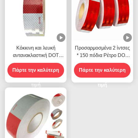
Κόκκινη και λευκή
Προσαρμοσμένα 2 ίντσες
αντανακλαστική DOT
* 150 πόδια Ρέτρο DOT
αντανακλαστική ταινία για
C2 Αντανάκλαση ταινίες
Πάρτε την καλύτερη
εξωτερικούς χώρους
Πάρτε την καλύτερη
αυτοκόλλητα για
ρυμουλκούμενα φορτηγά
τιμή
τιμή