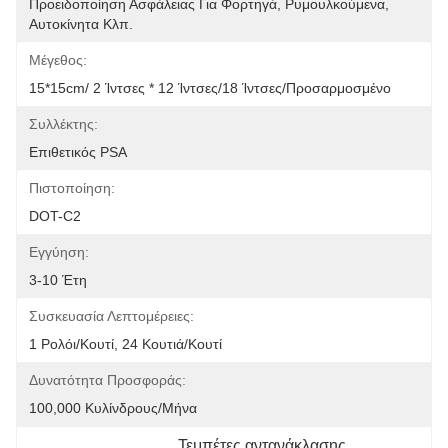
Προειδοποίηση Ασφάλειας Για Φορτηγά, Ρυμουλκούμενα, 
Αυτοκίνητα Κλπ.
Μέγεθος:
15*15cm/ 2 Ίντσες * 12 Ίντσες/18 Ίντσες/προσαρμοσμένο
Συλλέκτης:
Επιθετικός PSA
Πιστοποίηση:
DOT-C2
Εγγύηση:
3-10 Έτη
Συσκευασία Λεπτομέρειες:
1 Ρολόι/κουτί, 24 Κουτιά/κουτί
Δυνατότητα Προσφοράς:
100,000 Κυλίνδρους/μήνα
Τεμπέτες αντανάκλασης
, 