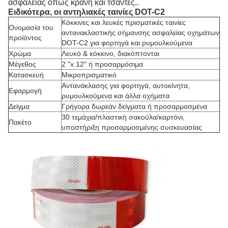
ασφαλείας όπως κράνη και τσάντες..
Ειδικότερα, οι αντηλιακές ταινίες DOT-C2
Κόκκινες και λευκές πρισματικές ταινίες
Ονομασία του
αντανακλαστικής σήμανσης ασφαλείας οχημάτων
προϊόντος
DOT-C2 για φορτηγά και ρυμουλκούμενα
Χρώμα
Λευκό & κόκκινο, διακόπτονται
Μέγεθος
2 "x 12" ή προσαρμόσιμα
Κατασκευή
Μικροπρισματικό
Αντανάκλασης για φορτηγά, αυτοκίνητα,
Εφαρμογή
ρυμουλκούμενα και άλλα οχήματα
Δείγμα
Γρήγορα δωρεάν δείγματα ή προσαρμοσμένα
30 τεμάχια/πλαστική σακούλα/καρτόνι,
Πακέτο
υποστήριξη προσαρμοσμένης συσκευασίας