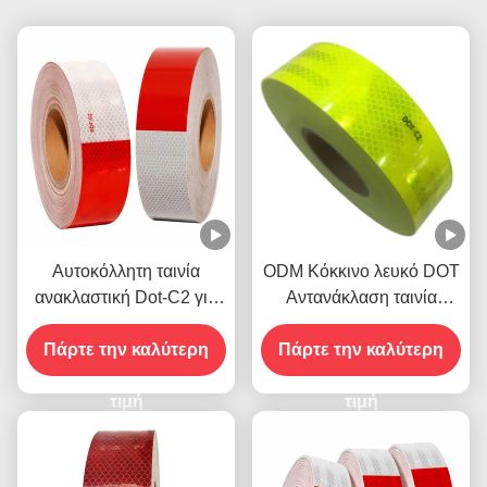
Αυτοκόλλητη ταινία
ODM Κόκκινο λευκό DOT
ανακλαστική Dot-C2 για
Αντανάκλαση ταινία
φορτηγά, υψηλής
αυτοκόλλητη ανθεκτική
έντασης, εκτυπώσιμη,
Πάρτε την καλύτερη
Πάρτε την καλύτερη
στο καιρό
πρισματική
τιμή
τιμή