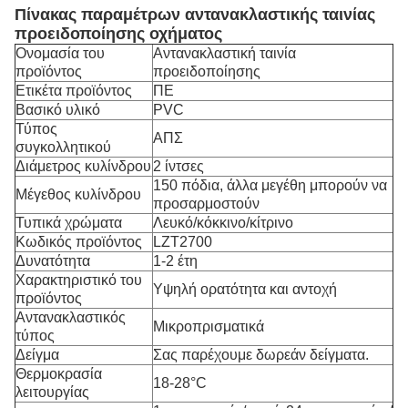
Πίνακας παραμέτρων αντανακλαστικής ταινίας
προειδοποίησης οχήματος
Ονομασία του
Αντανακλαστική ταινία
προϊόντος
προειδοποίησης
Ετικέτα προϊόντος
ΠΕ
Βασικό υλικό
PVC
Τύπος
ΑΠΣ
συγκολλητικού
Διάμετρος κυλίνδρου
2 ίντσες
150 πόδια, άλλα μεγέθη μπορούν να
Μέγεθος κυλίνδρου
προσαρμοστούν
Τυπικά χρώματα
Λευκό/κόκκινο/κίτρινο
Κωδικός προϊόντος
LZT2700
Δυνατότητα
1-2 έτη
Χαρακτηριστικό του
Υψηλή ορατότητα και αντοχή
προϊόντος
Αντανακλαστικός
Μικροπρισματικά
τύπος
Δείγμα
Σας παρέχουμε δωρεάν δείγματα.
Θερμοκρασία
18-28°C
λειτουργίας