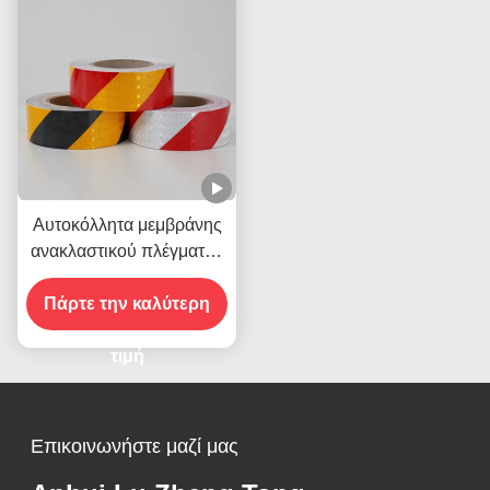
Αυτοκόλλητα μεμβράνης
ανακλαστικού πλέγματος
Crystal Grid, αυτοκόλλητο
πλέγμα ανακλαστικού
Πάρτε την καλύτερη
βινυλίου για σήμανση
δρόμων
τιμή
Επικοινωνήστε μαζί μας