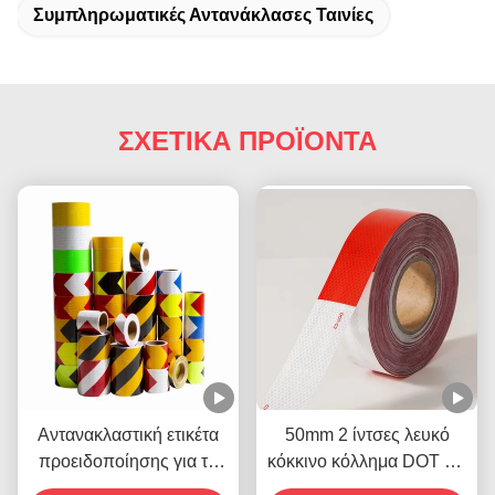
Συμπληρωματικές Αντανάκλασες Ταινίες
ΣΧΕΤΙΚΑ ΠΡΟΪΟΝΤΑ
Αντανακλαστική ετικέτα
50mm 2 ίντσες λευκό
προειδοποίησης για τη
κόκκινο κόλλημα DOT C2
σύγχυση Βιοχρώμα
αντανακλαστική ταινία