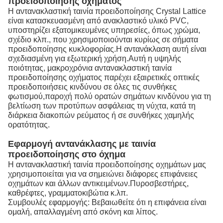
προειδοποίησης οχήματος
Η αντανακλαστική ταινία προειδοποίησης Crystal Lattice
είναι κατασκευασμένη από ανακλαστικό υλικό PVC,
υποστηρίζει εξατομικευμένες υπηρεσίες, όπως χρώμα,
σχέδιο κλπ., που χρησιμοποιούνται κυρίως σε σήματα
προειδοποίησης κυκλοφορίας.Η αντανάκλαση αυτή είναι
σχεδιασμένη για εξωτερική χρήση.Αυτή η υψηλής
ποιότητας, μακροχρόνια αντανακλαστική ταινία
προειδοποίησης οχήματος παρέχει εξαιρετικές οπτικές
προειδοποιήσεις κινδύνου σε όλες τις συνθήκες
φωτισμού,παροχή πολύ ορατών σημάτων κινδύνου για τη
βελτίωση των προτύπων ασφάλειας τη νύχτα, κατά τη
διάρκεια διακοπών ρεύματος ή σε συνθήκες χαμηλής
ορατότητας.
Εφαρμογή αντανάκλασης με ταινία
προειδοποίησης στο όχημα
Η αντανακλαστική ταινία προειδοποίησης οχημάτων μας
χρησιμοποιείται για να σημειώνει διάφορες επιφάνειες
οχημάτων και άλλων αντικειμένων.Πυροσβεστήρες,
καθρέφτες, γραμματοκιβώτια κ.λπ.
Συμβουλές εφαρμογής: Βεβαιωθείτε ότι η επιφάνεια είναι
ομαλή, απαλλαγμένη από σκόνη και λίπος.