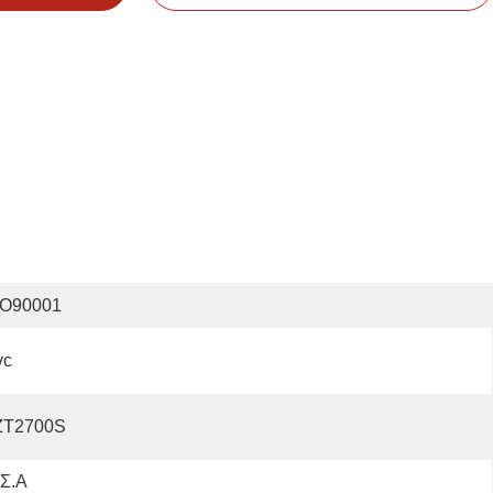
SO90001
vc
ZT2700S
.Σ.Α