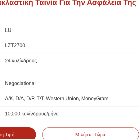
κλαστική Ταινία Για Την Ασφάλεια Της
LU
LZT2700
24 κυλίνδρους
Negociational
Λ/Κ, D/A, D/P, T/T, Western Union, MoneyGram
10,000 κυλίνδρους/μήνα
ρη Τιμή
Μιλήστε Τώρα.