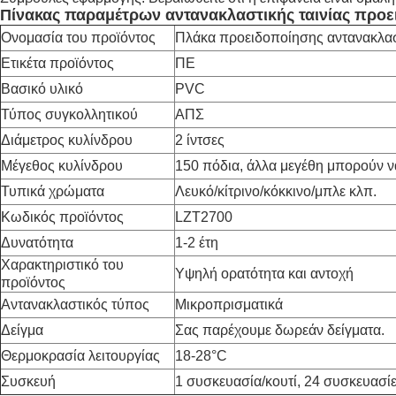
Πίνακας παραμέτρων αντανακλαστικής ταινίας προε
Ονομασία του προϊόντος
Πλάκα προειδοποίησης αντανακλασ
Ετικέτα προϊόντος
ΠΕ
Βασικό υλικό
PVC
Τύπος συγκολλητικού
ΑΠΣ
Διάμετρος κυλίνδρου
2 ίντσες
Μέγεθος κυλίνδρου
150 πόδια, άλλα μεγέθη μπορούν 
Τυπικά χρώματα
Λευκό/κίτρινο/κόκκινο/μπλε κλπ.
Κωδικός προϊόντος
LZT2700
Δυνατότητα
1-2 έτη
Χαρακτηριστικό του
Υψηλή ορατότητα και αντοχή
προϊόντος
Αντανακλαστικός τύπος
Μικροπρισματικά
Δείγμα
Σας παρέχουμε δωρεάν δείγματα.
Θερμοκρασία λειτουργίας
18-28°C
Συσκευή
1 συσκευασία/κουτί, 24 συσκευασίε