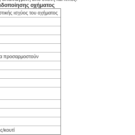
ιδοποίησης οχήματος
τικής ισχύος του οχήματος
να προσαρμοστούν
ς/κουτί