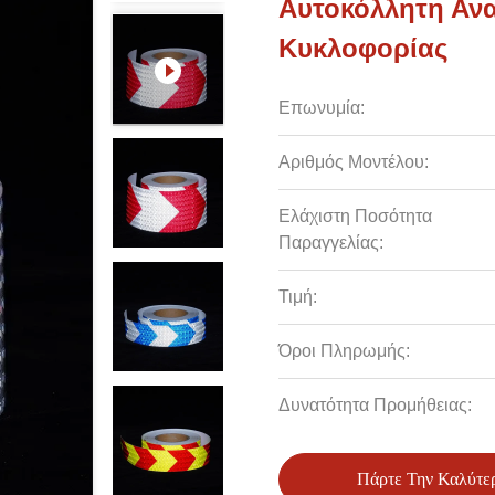
Αυτοκόλλητη Ανα
Κυκλοφορίας
Επωνυμία:
Αριθμός Μοντέλου:
Ελάχιστη Ποσότητα
Παραγγελίας:
Τιμή:
Όροι Πληρωμής:
Δυνατότητα Προμήθειας:
Πάρτε Την Καλύτε