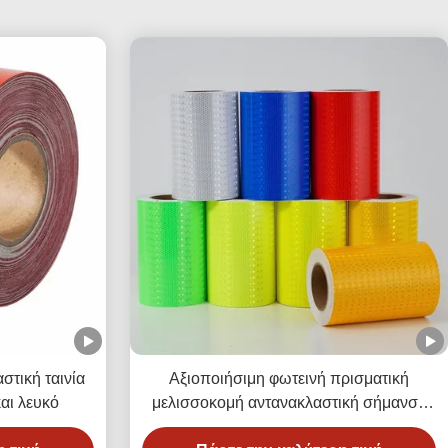
τική ταινία
Αξιοποιήσιμη φωτεινή πρισματική
αι λευκό
μελισσοκομή αντανακλαστική σήμανση
ασφαλείας