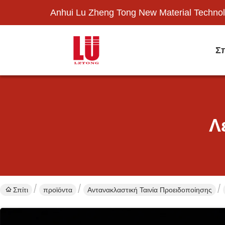
Anhui Lu Zheng Tong New Material Technol
Σπ
Λ
Σπίτι
προϊόντα
Αντανακλαστική Ταινία Προειδοποίησης