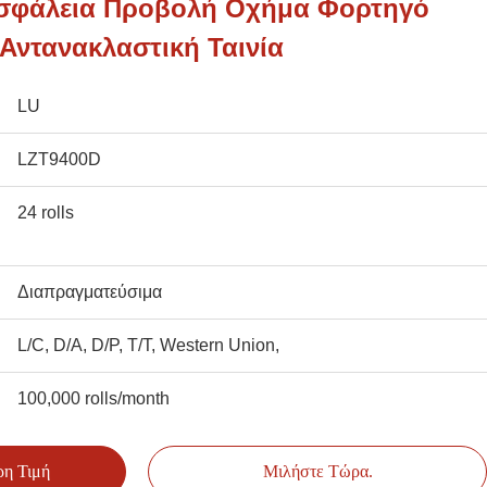
Ασφάλεια Προβολή Οχήμα Φορτηγό
Αντανακλαστική Ταινία
LU
LZT9400D
24 rolls
Διαπραγματεύσιμα
L/C, D/A, D/P, T/T, Western Union,
100,000 rolls/month
ρη Τιμή
Μιλήστε Τώρα.