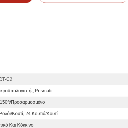
OT-C2
κροϋπολογιστής Prismatic
*150ft/προσαρμοσμένο
Ρολόι/κουτί, 24 Κουτιά/κουτί
υκό Και Κόκκινο