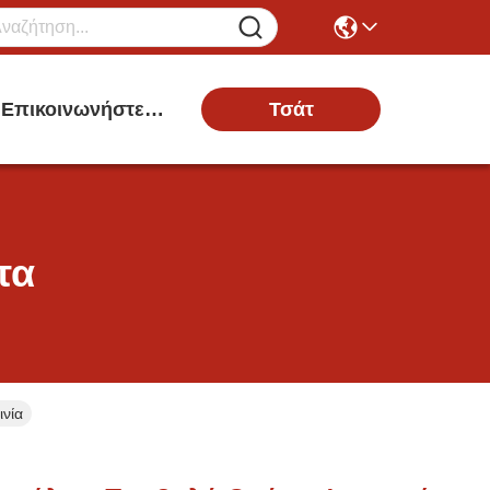
Τσάτ
Επικοινωνήστε Μαζί Μας
τα
νία