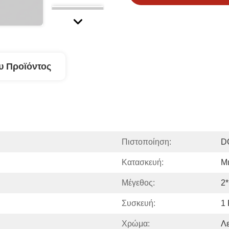
υ Προϊόντος
Πιστοποίηση:
D
Κατασκευή:
Μι
Μέγεθος:
2
Συσκευή:
1 
Χρώμα:
Λε