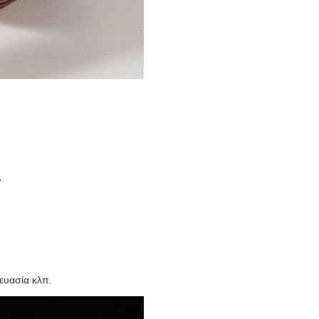
V
ευασία κλπ.