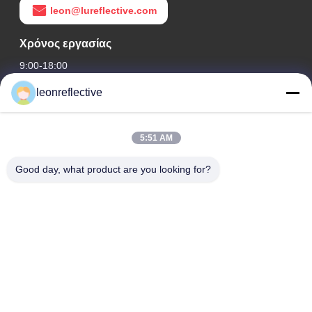
leon@lureflective.com
Χρόνος εργασίας
9:00-18:00
leonreflective
Η διεύθυνσή μας
Διεύθυνση Εταιρείας
5:51 AM
2ος όροφος, κτίριο D2, Πάρκο Επιστήμης και Τεχνολογίας
Huayi, ζώνη υψηλής τεχνολογίας, Hefei, Anhui, Κίνα
Good day, what product are you looking for?
Διεύθυνση εργοστασίων
Σύγχρονο Βιομηχανικό Πάρκο Shoushu, Huainan, Anhui, Κίνα
Τηλ.
0086-13524216265