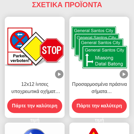
ΣΧΕΤΙΚΑ ΠΡΟΪΟΝΤΑ
12x12 ίντσες
Προσαρμοσμένα πράσινα
υποχρεωτικά οχήματα
σήματα
αντανακλαστικά σήματα
αυτοκινητοδρόμων
κυκλοφορίας Σταματήστε
Πάρτε την καλύτερη
Πάρτε την καλύτερη
για το δρόμο
τιμή
τιμή