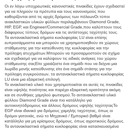
Οι εν λόγω υποχρεωτικές κανονιστικές πινακίδες έχουν σχεδιαστεί
για να πληρούν τα πρότυπα και τους κανονισμούς που
καθορίζονται από τις αρχές.δρόμους των πόλεωνΟι τύποι
ανακλαστικών υλικών φύλλων περιλαμβάνουν Diamond Grade,
HIP, EGP, και Engineer/Commercial Grade,που καλύπτουν τους
διάφορους τύπους δρόμων και τις αντίστοιχες ταχύτητές τους.
Τα αντανακλαστικά σήματα κυκλοφορίας LU είναι επίσης
ευπροσάρμοστα και μπορούν να χρησιμοποιηθούν σε χώρους
στάθμευσης για την κατεύθυνση της κυκλοφορίας και την
πρόληψη ατυχημάτων.Μπορούν να προσαρμοστούν σε σχήμα
και σχεδιασμό για να καλύψουν τις ειδικές ανάγκες του χώρου
στάθμευσης σαςΕίτε χρειάζεστε ένα σημάδι που να δείχνει μια
λωρίδα μονής κατεύθυνσης είτε ένα σημάδι στάσης για την
πρόληψη συγκρούσεων, τα αντανακλαστικά σήματα κυκλοφορίας
LU είναι μια εξαιρετική επιλογή.
Το ανακλαστικό υλικό που χρησιμοποιείται σε αυτές τις πινακίδες
είναι υψηλής ποιότητας και παρέχει εξαιρετική ορατότητα ακόμη
και σε συνθήκες χαμηλού φωτισμού.Το αντανακλαστικό υλικό
φύλλου Diamond Grade είναι πιο κατάλληλο για
αυτοκινητόδρομους και άλλους δρόμους υψηλής ταχύτηταςΤο
EGP είναι ιδανικό για δρόμους χαμηλής ταχύτητας, όπως οι
δρόμοι γειτονιάς, ενώ το Μηχανικό / Εμπορικό βαθμό είναι
κατάλληλο για μη κρίσιμους δρόμους, όπως αγροτικούς δρόμους.
Τα αντανακλαστικά σήματα κυκλοφορίας είναι κατασκευασμένα