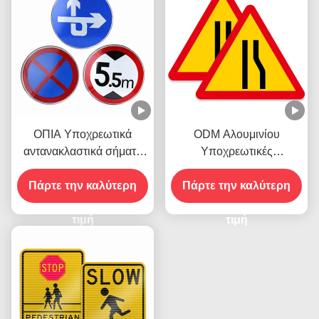
ΟΠΙΑ Υποχρεωτικά
ODM Αλουμινίου
αντανακλαστικά σήματα
Υποχρεωτικές
οδικής κυκλοφορίας
κανονιστικές οδικές
Πάρτε την καλύτερη
πινακίδες για εκτυπωτές
Πάρτε την καλύτερη
οχημάτων
τιμή
τιμή