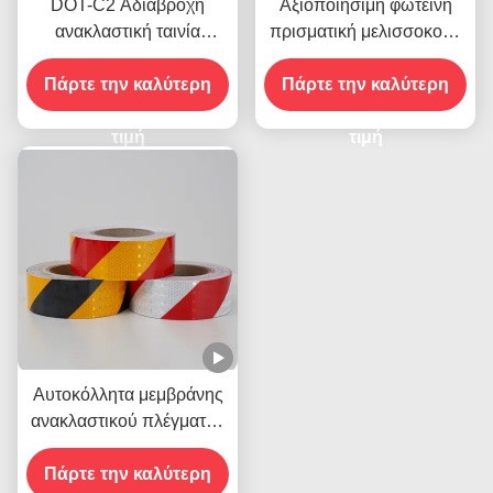
DOT-C2 Αδιάβροχη
Αξιοποιήσιμη φωτεινή
ανακλαστική ταινία
πρισματική μελισσοκομή
ασφαλείας σε κόκκινο και
αντανακλαστική σήμανση
Πάρτε την καλύτερη
λευκό
Πάρτε την καλύτερη
ασφαλείας
τιμή
τιμή
Αυτοκόλλητα μεμβράνης
ανακλαστικού πλέγματος
Crystal Grid, αυτοκόλλητο
πλέγμα ανακλαστικού
Πάρτε την καλύτερη