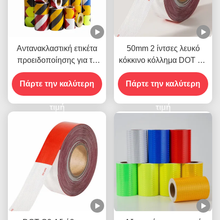
Αντανακλαστική ετικέτα
50mm 2 ίντσες λευκό
προειδοποίησης για τη
κόκκινο κόλλημα DOT C2
σύγχυση Βιοχρώμα
αντανακλαστική ταινία
Πάρτε την καλύτερη
Μαύρο και Κίτρινο
ασφαλείας αυτοκόλλητα
Πάρτε την καλύτερη
σε φορτηγό για οχήματα
τιμή
τιμή