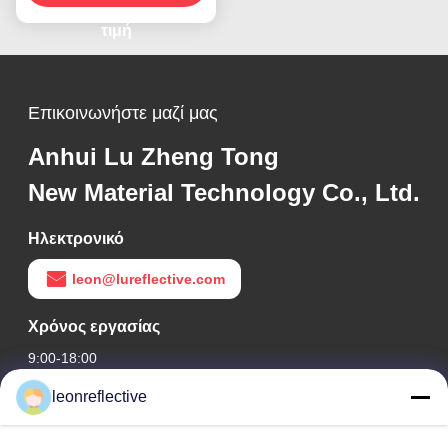
βινυλίου για σήμανση
δρόμων
τιμή
Επικοινωνήστε μαζί μας
Anhui Lu Zheng Tong
New Material Technology Co., Ltd.
Ηλεκτρονικό
leon@lureflective.com
Χρόνος εργασίας
9:00-18:00
leonreflective
Η διεύθυνσή μας
Διεύθυνση Εταιρείας