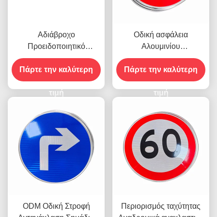
Αδιάβροχο
Οδική ασφάλεια
Προειδοποιητικό
Αλουμινίου
Αντανακλαστικό Σημάδια
Αντανακλαστικά σήματα
Πάρτε την καλύτερη
Ασφάλειας
Πάρτε την καλύτερη
κυκλοφορίας Ρετρό
Προσαρμοσμένα
σύμβολα 2mm
Εκτυπώσιμα 1 mm
τιμή
τιμή
ODM Οδική Στροφή
Περιορισμός ταχύτητας