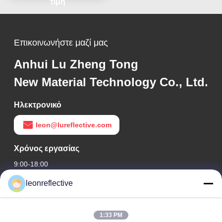
τιμή
Επικοινωνήστε μαζί μας
Anhui Lu Zheng Tong
New Material Technology Co., Ltd.
Ηλεκτρονικό
leon@lureflective.com
Χρόνος εργασίας
9:00-18:00
leonreflective
Η διεύθυνσή μας
Διεύθυνση Εταιρείας
1:33 PM
2ος όροφος, κτίριο D2, Πάρκο Επιστήμης και Τεχνολογίας