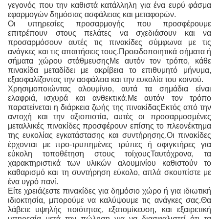
γεγονός που την καθιστά κατάλληλη για ένα ευρύ φάσμα
εφαρμογών δημόσιας ασφάλειας και μεταφορών.
Οι υπηρεσίες προσαρμογής που προσφέρουμε
επιτρέπουν στους πελάτες να σχεδιάσουν και να
προσαρμόσουν αυτές τις πινακίδες σύμφωνα με τις
ανάγκες και τις απαιτήσεις τους.Προειδοποιητικά σήματα ή
σήματα χώρου στάθμευσηςΜε αυτόν τον τρόπο, κάθε
πινακίδα μεταδίδει με ακρίβεια το επιθυμητό μήνυμα,
εξασφαλίζοντας την ασφάλεια και την ευκολία του κοινού.
Χρησιμοποιώντας αλουμίνιο, αυτά τα σημάδια είναι
ελαφριά, ισχυρά και ανθεκτικά.Με αυτόν τον τρόπο
παρατείνεται η διάρκεια ζωής της πινακίδαςΕκτός από την
αντοχή και την αξιοπιστία, αυτές οι προσαρμοσμένες
μεταλλικές πινακίδες προσφέρουν επίσης το πλεονέκτημα
της ευκολίας εγκατάστασης και συντήρησης.Οι πινακίδες
έρχονται με προ-τρυπημένες τρύπες ή σφιγκτήρες για
εύκολη τοποθέτηση στους τοίχουςΤαυτόχρονα, τα
χαρακτηριστικά των υλικών αλουμινίου καθιστούν το
καθαρισμό και τη συντήρηση εύκολο, απλά σκουπίστε με
ένα υγρό πανί.
Είτε χρειάζεστε πινακίδες για δημόσιο χώρο ή για ιδιωτική
ιδιοκτησία, μπορούμε να καλύψουμε τις ανάγκες σας.Θα
λάβετε υψηλής ποιότητας, εξατομίκευση, και εξαιρετική
υπηρεσία μετά την πώληση για να διασφαλιστεί ότι τα