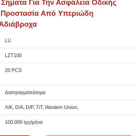
 Σήματα Για Την Ασφάλεια Οδικής
 Προστασία Από Υπεριώδη
 Αδιάβροχα
LU
LZT100
20 PCS
Διαπραγματεύσιμα
Λ/Κ, D/A, D/P, T/T, Western Union,
100.000 τμχ/μήνα