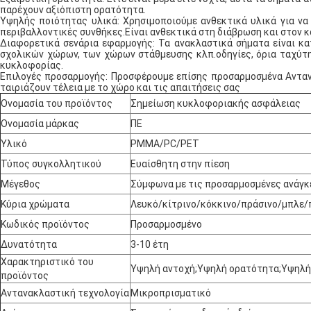
παρέχουν αξιόπιστη ορατότητα.
Υψηλής ποιότητας υλικά: Χρησιμοποιούμε ανθεκτικά υλικά για να 
περιβαλλοντικές συνθήκες.Είναι ανθεκτικά στη διάβρωση και στον κ
Διαφορετικά σενάρια εφαρμογής: Τα ανακλαστικά σήματα είναι κ
σχολικών χώρων, των χώρων στάθμευσης κλπ.οδηγίες, όρια ταχύτη
κυκλοφορίας.
Επιλογές προσαρμογής: Προσφέρουμε επίσης προσαρμοσμένα Αντανάκ
ταιριάζουν τέλεια με το χώρο και τις απαιτήσεις σας
Ονομασία του προϊόντος
Σημείωση κυκλοφοριακής ασφάλειας
Ονομασία μάρκας
ΠΕ
Υλικό
PMMA/PC/PET
Τύπος συγκολλητικού
Ευαίσθητη στην πίεση
Μέγεθος
Σύμφωνα με τις προσαρμοσμένες ανάγκ
Κύρια χρώματα
Λευκό/κίτρινο/κόκκινο/πράσινο/μπλε
Κωδικός προϊόντος
Προσαρμοσμένο
Δυνατότητα
3-10 έτη
Χαρακτηριστικό του
Υψηλή αντοχή;Υψηλή ορατότητα;Υψηλή
προϊόντος
Αντανακλαστική τεχνολογία
Μικροπρισματικό