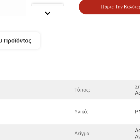
Πάρτε Την Καλύτε
υ Προϊόντος
Ση
Τύπος:
Α
Υλικό:
P
Δω
Δείγμα:
Α