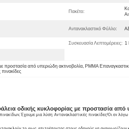
Κα
Πακέτο:
Αι
Αντανακλαστικό Φύλλο:
Αξ
Συσκευασία Λεπτομέρειες:
1 
με προστασία από υπεριώδη ακτινοβολία
, 
PMMA Επαναγκαστικό
 πινακίδες
φάλεια οδικής κυκλοφορίας με προστασία από 
πινακίδων; Έχουμε μια λύση: Αντανακλαστικές πινακίδες!Οι εν λόγω
 αντανακλούν το φως, επιτρέποντας στους οδηγούς να αναγνωρίζουν 