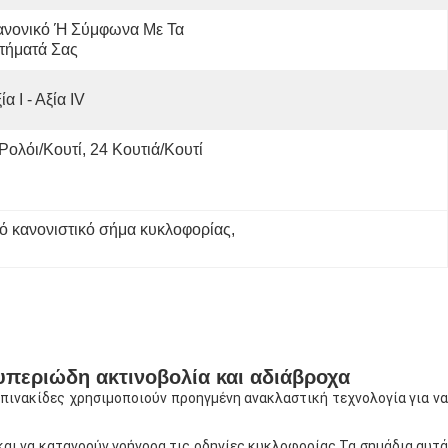
νονικό Ή Σύμφωνα Με Τα 
τήματά Σας
ία Ι - Αξία IV
Ρολόι/κουτί, 24 Κουτιά/κουτί
 κανονιστικό σήμα κυκλοφορίας
, 
υπεριώδη ακτινοβολία και αδιάβροχα
 πινακίδες χρησιμοποιούν προηγμένη ανακλαστική τεχνολογία για να
και να κατανοούν γρήγορα τις οδηγίες κυκλοφορίας.Τα σημάδια αυτά