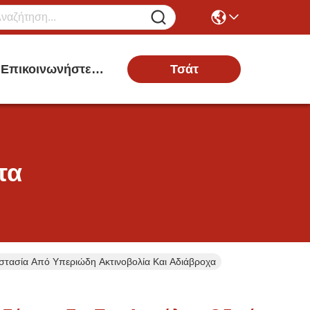
Τσάτ
Επικοινωνήστε Μαζί Μας
τα
στασία Από Υπεριώδη Ακτινοβολία Και Αδιάβροχα