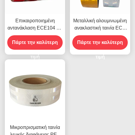
Επικαιροποιημένη
Μεταλλική αλουμινωμένη
αντανάκλαση ECE104 για
ανακλαστική ταινία ECE
εξωτερικό φορτηγό
Κόκκινο Κίτρινο Λευκό
Πάρτε την καλύτερη
Πάρτε την καλύτερη
Για ρυμουλκούμενο
τιμή
τιμή
Μικροπρισματική ταινία
λευκής διαφάνειας PET