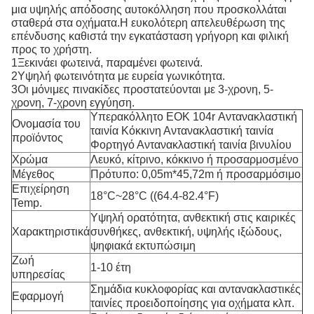
μια υψηλής απόδοσης αυτοκόλληση που προσκολλάται
σταθερά στα οχήματα.Η ευκολότερη απελευθέρωση της
επένδυσης καθιστά την εγκατάσταση γρήγορη και φιλική
προς το χρήστη.
1Ξεκινάει φωτεινά, παραμένει φωτεινά.
2Υψηλή φωτεινότητα με ευρεία γωνικότητα.
3Οι μόνιμες πινακίδες προστατεύονται με 3-χρονη, 5-
χρονη, 7-χρονη εγγύηση.
Υπερακόλλητο ΕΟΚ 104r Αντανακλαστική
Ονομασία του
ταινία Κόκκινη Αντανακλαστική ταινία
προϊόντος
Φορτηγό Αντανακλαστική ταινία βινυλίου
Χρώμα
Λευκό, κίτρινο, κόκκινο ή προσαρμοσμένο
Μέγεθος
Πρότυπο: 0,05m*45,72m ή προσαρμόσιμο
Επιχείρηση
18°C~28°C ((64.4-82.4°F)
Temp.
Υψηλή ορατότητα, ανθεκτική στις καιρικές
Χαρακτηριστικά
συνθήκες, ανθεκτική, υψηλής ιξώδους,
ψηφιακά εκτυπώσιμη
Ζωή
1-10 έτη
υπηρεσίας
Σημάδια κυκλοφορίας και αντανακλαστικές
Εφαρμογή
ταινίες προειδοποίησης για οχήματα κλπ.