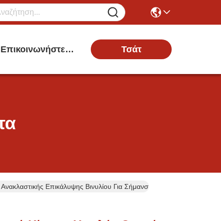
Τσάτ
Επικοινωνήστε Μαζί Μας
τα
μ Ανακλαστικής Επικάλυψης Βινυλίου Για Σήμανση Οδικής Κυκλοφορία