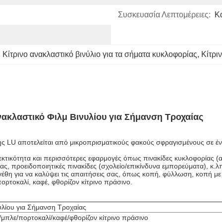
Συσκευασία Λεπτομέρειες:
Κ
, 
Κίτρινο ανακλαστικό βινύλιο για τα σήματα κυκλοφορίας
, 
Κίτρι
ακλαστικό Φιλμ Βινυλίου για Σήμανση Τροχαίας
 LU αποτελείται από μικροπρισματικούς φακούς σφραγισμένους σε ένα 
εκτικότητα και περισσότερες εφαρμογές όπως πινακίδες κυκλοφορίας (
ας, προειδοποιητικές πινακίδες (σχολείο/επικίνδυνα εμπορεύματα), κ.λ
γέθη για να καλύψει τις απαιτήσεις σας, όπως κοπή, φύλλωση, κοπή με 
πορτοκαλί, καφέ, φθορίζον κίτρινο πράσινο.
υλίου για Σήμανση Τροχαίας
/μπλε/πορτοκαλί/καφέ/φθορίζον κίτρινο πράσινο