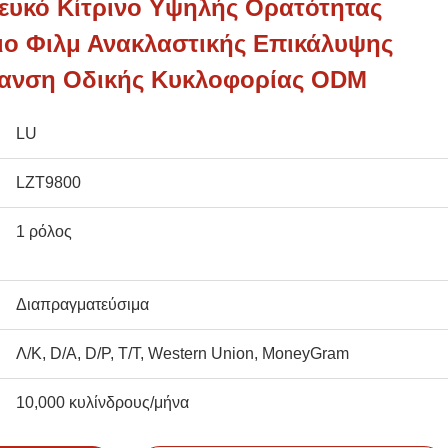
ευκό Κίτρινο Υψηλής Ορατότητας
ιο Φιλμ Ανακλαστικής Επικάλυψης
ήμανση Οδικής Κυκλοφορίας ODM
LU
LZT9800
1 ρόλος
Διαπραγματεύσιμα
Λ/Κ, D/A, D/P, T/T, Western Union, MoneyGram
10,000 κυλίνδρους/μήνα