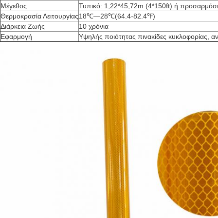
Μέγεθος
Τυπικό: 1,22*45,72m (4*150ft) ή προσαρμόσ
Θερμοκρασία Λειτουργίας
18℃—28℃(64.4-82.4℉)
Διάρκεια Ζωής
10 χρόνια
Εφαρμογή
Υψηλής ποιότητας πινακίδες κυκλοφορίας, ανα