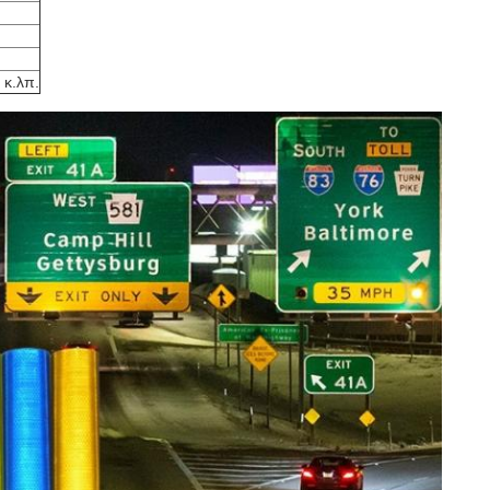
 κ.λπ.