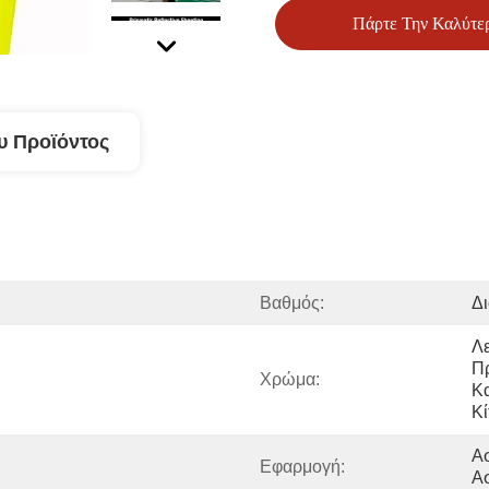
Πάρτε Την Καλύτε
υ Προϊόντος
Βαθμός:
Δι
Λε
Π
Χρώμα:
Κα
Κί
Ασ
Εφαρμογή:
Α