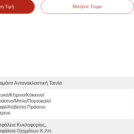
ρη Τιμή
Μιλήστε Τώρα.
αμάντι Αντανακλαστική Ταινία
υκό/κίτρινο/κόκκινο/
ράσινο/μπλε/πορτοκαλί/
φέ/ασβέστη Πράσινο 
τρινο
φάλεια Κυκλοφορίας, 
σφάλεια Οχημάτων Κ.λπ.