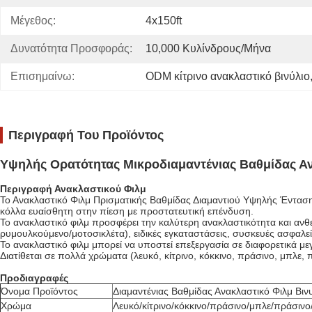
Μέγεθος:
4x150ft
Δυνατότητα Προσφοράς:
10,000 Κυλίνδρους/μήνα
Επισημαίνω:
ODM κίτρινο ανακλαστικό βινύλιο
Περιγραφή Του Προϊόντος
Υψηλής Ορατότητας Μικροδιαμαντένιας Βαθμίδας Αν
Περιγραφή Ανακλαστικού Φιλμ
Το Ανακλαστικό Φιλμ Πρισματικής Βαθμίδας Διαμαντιού Υψηλής Έντασης
κόλλα ευαίσθητη στην πίεση με προστατευτική επένδυση.
Το ανακλαστικό φιλμ προσφέρει την καλύτερη ανακλαστικότητα και ανθ
ρυμουλκούμενο/μοτοσικλέτα), ειδικές εγκαταστάσεις, συσκευές ασφαλεί
Το ανακλαστικό φιλμ μπορεί να υποστεί επεξεργασία σε διαφορετικά με
Διατίθεται σε πολλά χρώματα (λευκό, κίτρινο, κόκκινο, πράσινο, μπλε, 
Προδιαγραφές
Όνομα Προϊόντος
Διαμαντένιας Βαθμίδας Ανακλαστικό Φιλμ Βιν
Χρώμα
Λευκό/κίτρινο/κόκκινο/πράσινο/μπλε/πράσινο